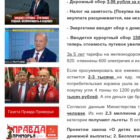
- Дорожный сбор
3,06 рубля за 
- Налог на занятость (Покупка 
неуплата расценивается, как не
- Энергетики вводят сбор с до
- Вводится курортный сбор
15
теперь стоимость путевок увел
За 5 лет
тарифы на железнодоро
820. отменены 600 электричек и и
Если просуммировать все ежемес
остается
2-3 тысячи
на еду, л
потребительская корзина ушла з
покупку угля 4 тонны по 1200 руб
тысяч рублей
. А эти деньги где б
Согласно данным Министерства 
Газета Правда Приморья
человек
. Из них
2,3 миллиона д
категории
получают льготы
. В о
Проектом закона «О детях в
денежной выплаты; 2. Бесплатн