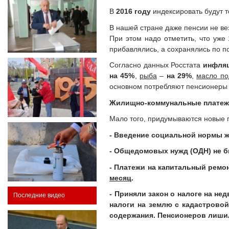
В
2016 году
индексировать будут 
В нашей стране даже пенсии не вез
При этом надо отметить, что уже
прибавлялись, а сохранялись по п
Согласно данных Росстата
инфляц
на 45%
,
рыба
–
на 29%
,
масло по
основном потребляют пенсионеры 
Жилищно-коммунальные плате
Мало того, придумываются новые п
- Введение социальной нормы ж
- Общедомовых нужд (ОДН) не бы
- Платежи на капитальный ремо
месяц
.
- Приняли закон о налоге на не
Последние видео
налоги на землю с кадастровой
содержания. Пенсионеров лишил