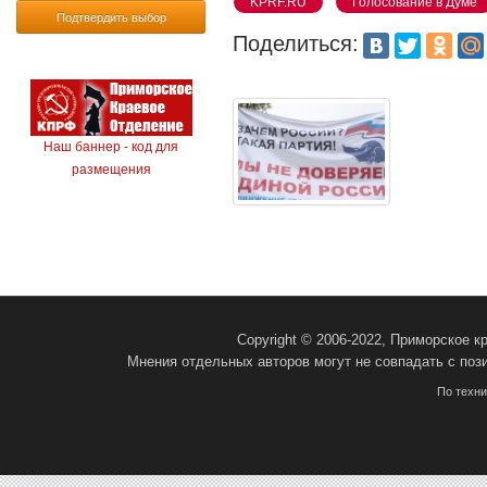
KPRF.RU
Голосование в Думе
Подтвердить выбор
Поделиться:
Наш баннер - код для
размещения
Copyright © 2006-2022, Приморское 
Мнения отдельных авторов могут не совпадать с поз
По техн