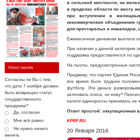
в сельской местности, на жел
в пределах области по месту ж
при вступлении в жилищные,
некоммерческие объединения гр
для престарелых и инвалидов, 
Ежемесячная денежная выплата ос
При наличии у данной категории 
поддержка предоставляется по од
На льготы, предусмотренные наст
Опрос
(архив)
Предвижу, что партия Единая Росси
Согласны ли Вы с тем,
все время было трудное положени
что дате 7 ноября должен
футболу. Эти деньги разворовыв
быть возвращен статус
затягивать пояса, но кому? Пенси
государственного
налоге единороссы принимать не 
праздника?
Ответ простой: оккупационная в
Да, согласен
Мне всё равно
KPRF.RU
Не нужно ничего
20 Января 2016
менять