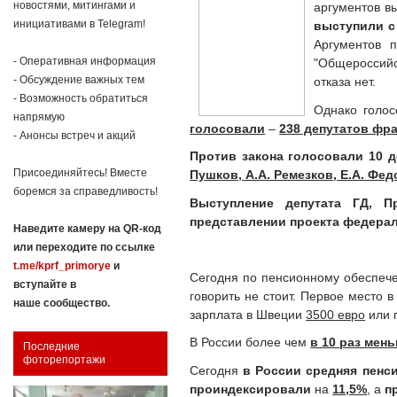
новостями, митингами и
аргументов в
инициативами в Telegram!
выступили с
Аргументов 
- Оперативная информация
"Общероссийс
- Обсуждение важных тем
отказа нет.
- Возможность обратиться
Однако голос
напрямую
голосовали
–
238 депутатов фр
- Анонсы встреч и акций
Против закона голосовали 10 д
Присоединяйтесь! Вместе
Пушков, А.А. Ремезков, Е.А. Федо
боремся за справедливость!
Выступление депутата ГД, 
представлении проекта федераль
Наведите камеру на QR-код
или переходите по ссылке
t.me/kprf_primorye
и
Сегодня по пенсионному обеспеч
вступайте в
говорить не стоит. Первое место 
наше сообщество.
зарплата в Швеции
3500 евро
или 
В России более чем
в 10 раз мен
Последние
фоторепортажи
Сегодня
в России
средняя пенс
проиндексировали
на
11,5%
, а
п