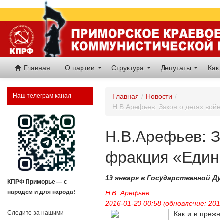
Главная
О партии
Структура
Депутаты
Как
Наш телеграм-канал
Главная
/
Новости
/
Н.В.Арефьев: Закон о детях вой
Н.В.Арефьев: З
фракция «Едина
19 января в Государственной Д
КПРФ Приморье — с
народом и для народа!
Н.В. Арефьев
2016-01-20 00:58 (обновление: 201
Следите за нашими
Как и в преж