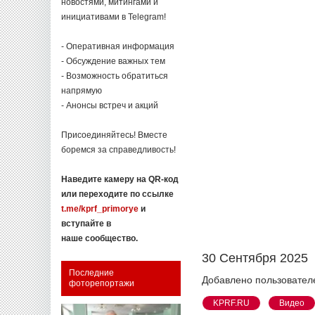
новостями, митингами и
инициативами в Telegram!
- Оперативная информация
- Обсуждение важных тем
- Возможность обратиться
напрямую
- Анонсы встреч и акций
Присоединяйтесь! Вместе
боремся за справедливость!
Наведите камеру на QR-код
или переходите по ссылке
t.me/kprf_primorye
и
вступайте в
наше сообщество.
30 Сентября 2025
Последние
Добавлено пользовател
фоторепортажи
KPRF.RU
Видео