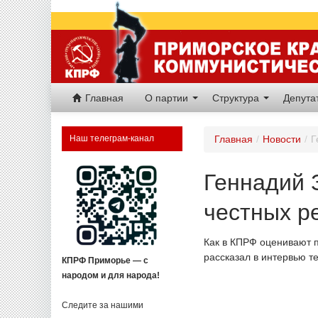
Главная
О партии
Структура
Депут
Наш телеграм-канал
Главная
/
Новости
/
Г
Геннадий 
честных р
Как в КПРФ оценивают п
рассказал в интервью т
КПРФ Приморье — с
народом и для народа!
Следите за нашими