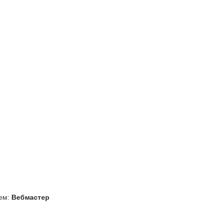
ем:
Вебмастер