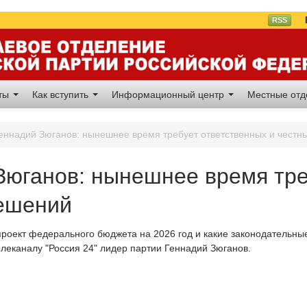
Вл
RSS
аты
Как вступить
Информационный центр
Местные от
еннадий Зюганов: нынешнее время требует ответственных и честн
Зюганов: нынешнее время тре
ешений
роект федерального бюджета на 2026 год и какие законодательные
елеканалу "Россия 24" лидер партии Геннадий Зюганов.