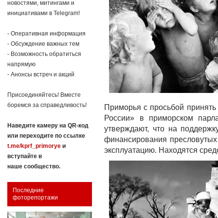
новостями, митингами и
инициативами в Telegram!
- Оперативная информация
- Обсуждение важных тем
- Возможность обратиться
напрямую
- Анонсы встреч и акций
Присоединяйтесь! Вместе
боремся за справедливость!
Приморья с просьбой принять
России» в приморском парла
Наведите камеру на QR-код
утверждают, что на поддержк
или переходите по ссылке
финансирования пресловутых ч
t.me/kprf_primorye
и
эксплуатацию. Находятся сред
вступайте в
наше сообщество.
Последние
фоторепортажи