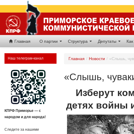
Главная
О партии
Структура
Депутаты
Как
Наш телеграм-канал
Главная
/
Новости
/
«Слышь, чува
«Слышь, чуваки
Изберут ком
детях войны 
КПРФ Приморье — с
народом и для народа!
Следите за нашими