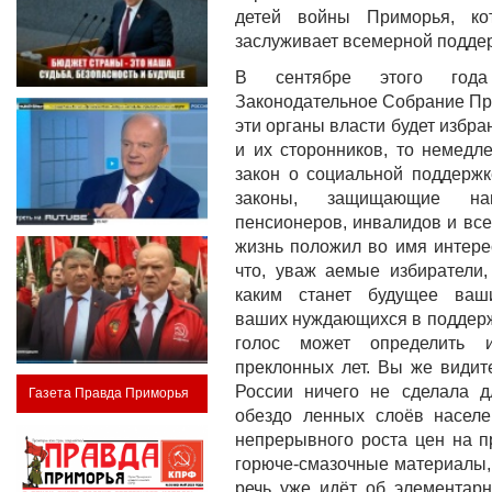
детей войны Приморья, ко
заслуживает всемерной подде
В сентябре этого год
Законодательное Собрание При
эти органы власти будет избр
и их сторонников, то немедле
закон о социальной поддержк
законы, защищающие на
пенсионеров, инвалидов и все
жизнь положил во имя интерес
что, уваж аемые избиратели, 
каким станет будущее ваши
ваших нуждающихся в поддерж
голос может определить 
преклонных лет. Вы же видите
России ничего не сделала 
Газета Правда Приморья
обездо ленных слоёв населе
непрерывного роста цен на пр
горюче-смазочные материалы, 
речь уже идёт об элементар