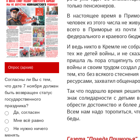
только пенсионеров.
В настоящее время в Примор
человек из этого числа не жив
всего в Приморье из почти 
федерального и краевого бюдж
И ведь никто в Кремле не соб
тех же детей войны, и не сказ
пришла ль пора отщипнуть от
войны и своим трудом создал 
Опрос
(архив)
тем, кто без всякого стеснен
Согласны ли Вы с тем,
ресурсами, захватил общенаро
что дате 7 ноября должен
Так что подошло время решите
быть возвращен статус
знак солидарности с детьми
государственного
обрести достоинство и более д
праздника?
Всем нам надо торопиться, ч
Да, согласен
беды.
Мне всё равно
Не нужно ничего
менять
Газета "Правда Приморья"