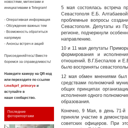
новостями, митингами и
5 мая состоялась встреча п
инициативами в Telegram!
Севастополя Е.Б. Алтабаевой
проблемные вопросы создани
- Оперативная информация
- Обсуждение важных тем
Севастополя. Депутаты из П
- Возможность обратиться
регионе, подчеркнули особенн
напрямую
направлению.
- Анонсы встреч и акций
10 и 11 мая депутаты Приморь
формирования и исполнения
Присоединяйтесь! Вместе
отношений. В.Г.Беспалов и Е
боремся за справедливость!
было восприняты севастопольс
Наведите камеру на QR-код
12 мая обмен мнениями был 
или переходите по ссылке
средствами полномочий муни
t.me/kprf_primorye
и
общих принципах организаци
вступайте в
исполнения одного полномочия
наше сообщество.
образования.
Конечно, 9 Мая, в день 71-
Последние
фоторепортажи
приняли участие в демонстр
советских офицеров. При эт