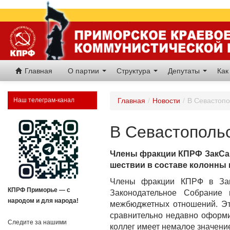
Главная
О партии
Структура
Депутаты
Как
Наш телеграм-канал
Главная
/
Новости
/
В Севастоп
В Севастополь
Члены фракции КПРФ ЗакСа п
шествии в составе колонны 
Члены фракции КПРФ в За
КПРФ Приморье — с
Законодательное Собрание
народом и для народа!
межбюджетных отношений. Это
сравнительно недавно оформи
Следите за нашими
коллег имеет немалое значени