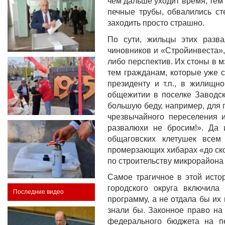
чем дальше уходит время, тем
печные трубы, обвалились ст
заходить просто страшно.
По сути, жильцы этих разва
чиновников и «Стройинвеста»,
либо перспектив. Их стоны в м
тем гражданам, которые уже с
президенту и т.п., в жилищ
общежитии в поселке Заводс
большую беду, например, для 
чрезвычайного переселения 
развалюхи не бросим!». Да 
общаговских клетушек всем
промерзающих хибарах «до ско
по строительству микрорайона
Самое трагичное в этой исто
городского округа включил
Последние видео
программу, а не отдала бы их 
знали бы. Законное право на 
федерального бюджета на пе