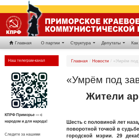
Главная
О партии
Структура
Депутаты
Как
Наш телеграм-канал
Главная
/
Новости
/
«Умрём под 
«Умрём под зав
Жители ар
КПРФ Приморье — с
народом и для народа!
Шесть с половиной лет наза
поворотной точкой в судьбе
Следите за нашими
городской мэрии. 29 дека