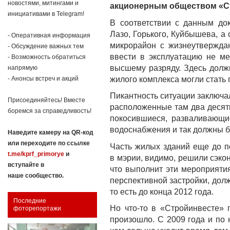
новостями, митингами и
акционерным обществом «Ст
инициативами в Telegram!
В соответствии с данным до
Лазо, Горького, Куйбышева, а
- Оперативная информация
микрорайон с жизнеутвержда
- Обсуждение важных тем
ввести в эксплуатацию не ме
- Возможность обратиться
высшему разряду. Здесь долж
напрямую
жилого комплекса могли стать
- Анонсы встреч и акций
Пикантность ситуации заключал
Присоединяйтесь! Вместе
расположенные там два десятк
боремся за справедливость!
покосившиеся, разваливающи
водоснабжения и так должны б
Наведите камеру на QR-код
или переходите по ссылке
Часть жилых зданий еще до 
t.me/kprf_primorye
и
в мэрии, видимо, решили сэко
вступайте в
что выполнит эти мероприяти
наше сообщество.
перспективной застройки, дол
то есть до конца 2012 года.
Последние
Но что-то в «Стройинвесте» 
фоторепортажи
произошло. С 2009 года и по