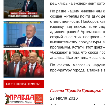
решились на эксперимент, кото
Но разве нашим чиновникам ко
создан жителям почти двух д
ответственности. Наоборот, как
издевку над несчастными лю
администрацией Артемовского 
скорый снос этих построек –
вмешательству прокуратуры э
программы. Кстати, этот фак
убеждают в том, что сроки п
анализа. Все эти типа «расчеты
По фактам массовых наруше
прокуратуру города, а также в
Газета Правда Приморья
Газета "Правда Приморья"
27 Июля 2016