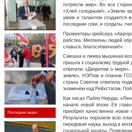
потрясли мир». Во все сторон
«Хлеб голодным!», «Землю кр
умом и талантом создаются в
последние соки, и солдаты, гн
Прожекторы крейсера «Аврора»
рабства. Миллионы людей обр
славься, благословенная!».
Смешна и лжива мышиная возня
пришла к социализму трудной 
ответили «Декретом о мире».
земле», НЭПом и планом ГОЭ
страна Советов ответила под
знаменем над Рейхстагом. Побе
Как писал Пабло Неруда, «Лен
начало новой эпохе. Её главн
приобрел качественно новое н
Последние видео
Результаты поразили всю план
передовая наука, выход в кос
социальной защиты. Появление