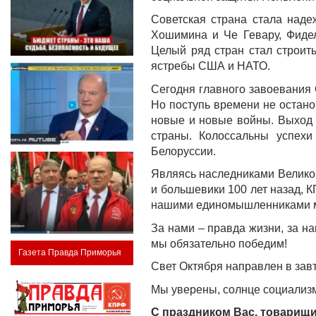
Советская страна стала наде
Хошимина и Че Гевару, Фидел
Целый ряд стран стал строит
ястребы США и НАТО.
Сегодня главного завоевания 
Но поступь времени не остано
новые и новые войны. Выход и
страны. Колоссальны успехи
Белоруссии.
Являясь наследниками Великог
и большевики 100 лет назад, 
нашими единомышленниками м
За нами – правда жизни, за н
мы обязательно победим!
Газета Правда Приморья
Свет Октября направлен в зав
Мы уверены, солнце социализм
С праздником Вас, товарищ