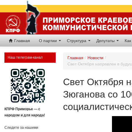
Главная
О партии
Структура
Депутаты
Как
Наш телеграм-канал
Главная
/
Новости
/
Свет Октября направлен в буду
Свет Октября н
Зюганова со 1
социалистичес
КПРФ Приморье — с
народом и для народа!
Следите за нашими