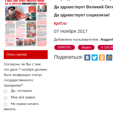
Да здравствует Великий Окт
Да здравствует социализм!
kprf.ru
07 Ноября 2017
Добавлено пользователем:
Андрей
KPRF.RU
Видео
К 100-
Опрос
(архив)
Поделиться:
Согласны ли Вы с тем,
что дате 7 ноября должен
быть возвращен статус
государственного
праздника?
Да, согласен
Мне всё равно
Не нужно ничего
менять