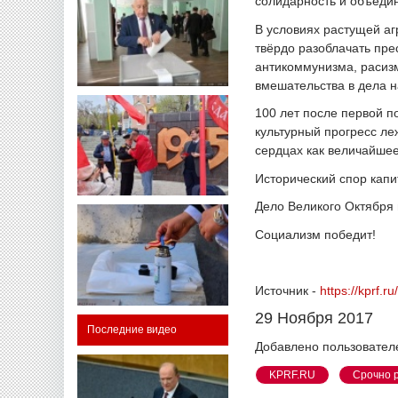
солидарность и объедин
В условиях растущей аг
твёрдо разоблачать пре
антикоммунизма, расиз
вмешательства в дела н
100 лет после первой п
культурный прогресс ле
сердцах как величайшее
Исторический спор кап
Дело Великого Октября
Социализм победит!
Источник -
https://kprf.r
29 Ноября 2017
Последние видео
Добавлено пользовател
KPRF.RU
Срочно 