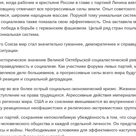
ня, когда рабочие и крестьяне России в главе с партией Ленина взя
довщину отмечают все прогрессивные силы земли. Опыт советского 
имся, широким народным массам. Порукой тому уникальная систем
социализма также показала свою эффективность. Она заставила м
 победа в борьбе с германским фашизмом. Целый ряд стран пошли 
ониальная система.
го Союза мир стал значительно гуманнее, демократичнее и спра
ситуации.
историческое значение Великой Октябрьской социалистической ре
праведливость и социализм. Как участники форума левых партий, 
еликое дело большевиков, а прогрессивные силы всего мира буду
й реакции и социальной деградации.
мир во все более острый социально-экономический кризис. Жизнен
ступление на права трудящихся. Агрессивные действия империалис
х регионах мира. США и их союзники вмешиваются во внутреннюю 
у реакционных неофашистских и религиозно-экстремистских групп
ых партий, сохраняем непоколебимую убеждённость в том, что соц
 человеческого общества и каждой отдельной личности. Он предст
исы и войны. Необходимыми условиями для эффективного наступл