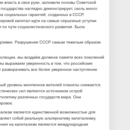
ли власть в свои руки, заложили основы Советской
государства наглядно демонстрирует, сколь много
а социальных гарантий, созданных в СССР.
ировой капитал идти на самые серьезные уступки.
по пути социалистического развития. Была
ведливее. Разрушение СССР самым тяжелым образом
волюции, мы воздаём должное памяти всех поколений
мы выражаем уверенность в том, что российские
т разворачивать все более уверенное наступление
ный уровень миллионов жителей планеты снижается.
тических сил являются источником острой
политику различных государств мира. Они
ировок.
иализм является единственной возможностью для
авляет собой реальную альтернативу капитализму,
ения на капитализм являются международная