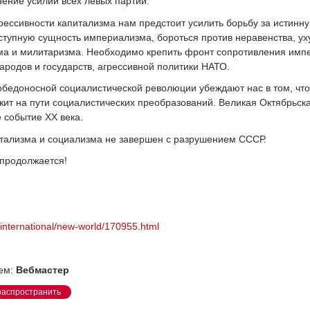
ение усилий всех левых партий.
рессивности капитализма нам предстоит усилить борьбу за истинн
ступную сущность империализма, бороться против неравенства, у
ма и милитаризма. Необходимо крепить фронт сопротивления импе
ародов и государств, агрессивной политики НАТО.
обедоносной социалистической революции убеждают нас в том, чт
жит на пути социалистических преобразований. Великая Октябрьск
 событие ХХ века.
итализма и социализма не завершен с разрушением СССР.
 продолжается!
u/international/new-world/170955.html
ем:
Вебмастер
распространить