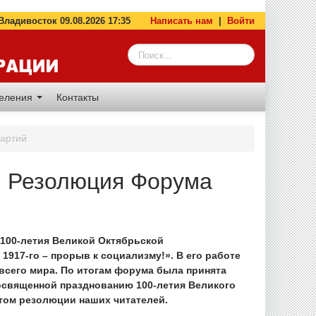
адивосток 09.08.2026 17:35
Написать нам
|
Войти
деления
Контакты
партий
у! Резолюция Форума
100-летия Великой Октябрьской
17-го – прорыв к социализму!». В его работе
 всего мира. По итогам форума была принята
освященной празднованию 100-летия Великого
стом резолюции наших читателей.