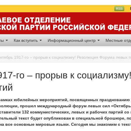
Вл
RSS
аты
Как вступить
Информационный центр
Местные от
ктябрь 1917-го – прорыв к социализму! Резолюция Форума левых 
917-го – прорыв к социализм
тий
 рамках юбилейных мероприятий, посвященных празднованию 
олюции, прошел международный форум левых сил «Октябрь 19
ставители 132 коммунистических, левых и рабочих партий со
тельный текст будет опубликован в специальной брошюре, п
 на все основные мировые языки. Сегодня мы знакомим с тек