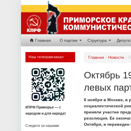
Главная
О партии
Структура
Депут
Наш телеграм-канал
Главная
/
Новости
/
О
Октябрь 1
левых пар
6 ноября в Москве, в
социалистической рев
КПРФ Приморье — с
приняли участие пред
народом и для народа!
резолюция. Ее оконча
Октября, и переведен
Следите за нашими