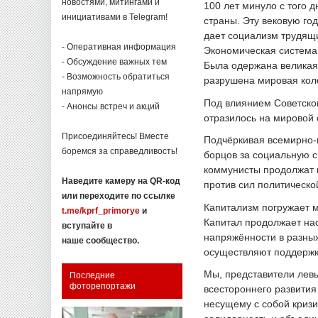
новостями, митингами и
100 лет минуло с того д
инициативами в Telegram!
страны. Эту вековую го
дает социализм трудящ
- Оперативная информация
Экономическая система 
- Обсуждение важных тем
Была одержана великая
- Возможность обратиться
разрушена мировая кол
напрямую
Под влиянием Советско
- Анонсы встреч и акций
отразилось на мировой 
Присоединяйтесь! Вместе
Подчёркивая всемирно-
боремся за справедливость!
борцов за социальную с
коммунисты продолжат в
Наведите камеру на QR-код
против сил политическо
или переходите по ссылке
Капитализм погружает 
t.me/kprf_primorye
и
Капитал продолжает на
вступайте в
напряжённости в разны
наше сообщество.
осуществляют поддержк
Мы, представители лев
Последние
фоторепортажи
всестороннего развития
несущему с собой криз