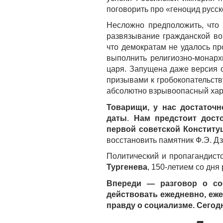
поговорить про «геноцид русск
Несложно предположить, что 
развязывание гражданской во
что демократам не удалось пр
выполнить религиозно-монарх
царя. Запущена даже версия 
призывами к гробокопательств
абсолютно взрывоопасный хар
Товарищи, у нас достаточ
даты
.
Нам предстоит досто
первой советской Конститу
восстановить памятник Ф.Э. Д
Политический и пропагандист
Тургенева
, 150-летием со дн
Впереди — разговор о со
действовать ежедневно, еж
правду о социализме. Сегод