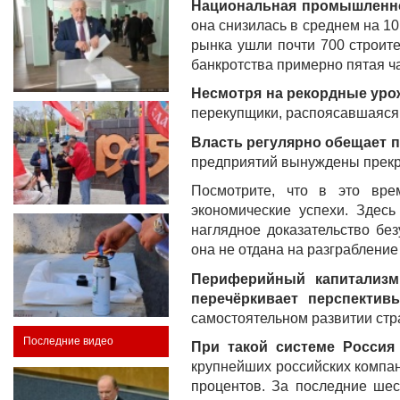
Национальная промышленно
она снизилась в среднем на 10
рынка ушли почти 700 строит
банкротства примерно пятая ч
Несмотря на рекордные уро
перекупщики, распоясавшаяся
Власть регулярно обещает 
предприятий вынуждены прекра
Посмотрите, что в это вре
экономические успехи. Здес
наглядное доказательство бе
она не отдана на разграблени
Периферийный капитализм
перечёркивает перспектив
самостоятельном развитии стр
Последние видео
При такой системе Россия
крупнейших российских компа
процентов. За последние шес