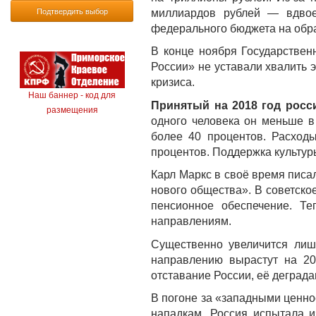
Подтвердить выбор
миллиардов рублей — вдвое
федерального бюджета на обра
В конце ноября Государствен
России» не уставали хвалить 
кризиса.
Наш баннер - код для
Принятый на 2018 год росс
размещения
одного человека он меньше в
более 40 процентов. Расход
процентов. Поддержка культуры
Карл Маркс в своё время писа
нового общества». В советско
пенсионное обеспечение. Те
направлениям.
Существенно увеличится лиш
направлению вырастут на 20
отставание России, её деграда
В погоне за «западными ценно
нападкам. Россия испытала и