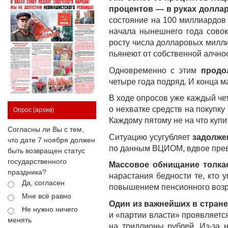
процентов — в руках долл
состояние на 100 миллиардов
начала нынешнего года совок
росту числа долларовых милл
пьянеют от собственной алчнос
Одновременно с этим
продо
четыре года подряд. И конца 
В ходе опросов уже каждый че
о нехватке средств на покупк
Опрос
(архив)
Каждому пятому не на что купи
Согласны ли Вы с тем,
Ситуацию усугубляет
задолжен
что дате 7 ноября должен
по данным ВЦИОМ, вдвое прев
быть возвращен статус
государственного
Массовое обнищание толкае
праздника?
нарастания бедности те, кто 
Да, согласен
повышением пенсионного возра
Мне всё равно
Один из важнейших в стран
Не нужно ничего
и «партии власти» проявляетс
менять
на триллионы рублей. Из-за 