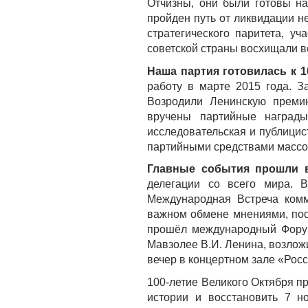
Отчизны, они были готовы н
пройден путь от ликвидации н
стратегического паритета, 
советской страны восхищали в
Наша партия готовилась к 
работу в марте 2015 года. 
Возродили Ленинскую премию
вручены партийные награды
исследовательская и публицис
партийными средствами масс
Главные события прошли в
делегации со всего мира. В
Международная Встреча комм
важном обмене мнениями, пос
прошёл международный Форум
Мавзолее В.И. Ленина, возлож
вечер в концертном зале «Рос
100-летие Великого Октября 
истории и восстановить 7 но