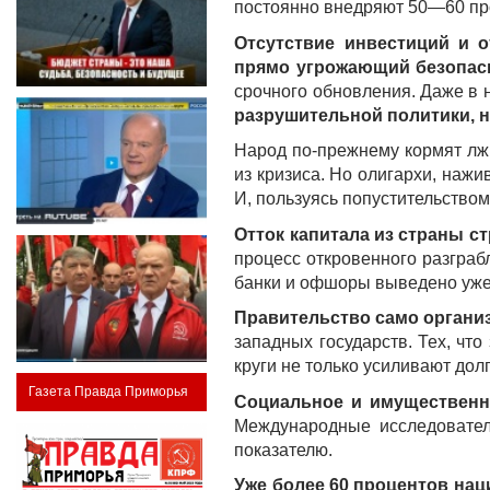
постоянно внедряют 50—60 пр
Отсутствие инвестиций и о
прямо угрожающий безопас
срочного обновления. Даже в 
разрушительной политики, н
Народ по-прежнему кормят лж
из кризиса. Но олигархи, нажи
И, пользуясь попустительством
Отток капитала из страны с
процесс откровенного разгра
банки и офшоры выведено уже 
Правительство само организ
западных государств. Тех, ч
круги не только усиливают дол
Газета Правда Приморья
Социальное и имущественн
Международные исследовател
показателю.
Уже более 60 процентов нац