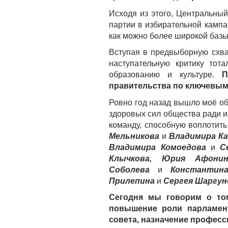
Исходя из этого, Центральны
партии в избирательной камп
как можно более широкой базы
Вступая в предвыборную схва
наступательную критику тот
образованию и культуре.
П
правительства по ключевым 
Ровно год назад вышло моё о
здоровых сил общества ради и
команду, способную воплотит
Мельникова
и
Владимира К
Владимира Комоедова
и
Се
Клычкова, Юрия Афонин
Соболева
и
Константина 
Прилепина
и
Сергея Шаргун
Сегодня мы говорим о том
повышение роли парламент
совета, назначение професс