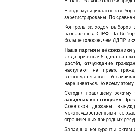
В 14 из 16 субъектов РФ пред
В ходе муниципальных выборо
зарегистрированы. По сравнен
Контроль за ходом выборов 
назначенных КПРФ. На Выбора
больше голосов, чем ЛДПР и «
Наша партия и её союзники
когда принятый бюджет на три
растёт, отчуждение гражда
наступают на права гражда
законодательство. Увеличи
наращиваться. Ко всему этому
Сегодня правящему режиму п
западных «партнеров»
. Пре
Советской державы, вынуж
межгосударственными союзам
ограниченных природных ресу
Западные конкуренты активн