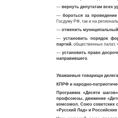
—
вернуть депутатам всех у
—
бороться за проведени
Госдуму РФ, так и на регионал
—
отменить муниципальный
—
установить
порядок фо
партий
, общественных палат, 
—
установить право досроч
направившего
.
Уважаемые товарищи делегат
КПРФ и народно-патриотиче
Программа «Десяти шагов»
профсоюзы, движение «Дет
комсомол, Союз советских 
«Русский Лад» и Российские