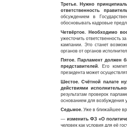
Третье. Нужно принципиал
ответственность правите
обсуждением в Государстве
обосновывать кадровые предл
Четвёртое.
Необходимо вос
ужесточить ответственность з
кампании. Это станет возмож
органов от органов исполнител
Пятое.
Парламент должен б
представителей
. Его компе
президента может осуществлят
Шестое. Счётной палате ну
действиями исполнительно
результатам проверок парла
основанием для возбуждения 
Седьмое.
Уже в ближайшее вр
—
изменить ФЗ «О политиче
человек как условия для её го