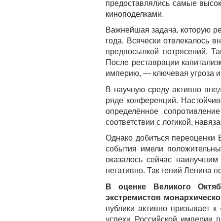
предоставлялись самые высо
киноподелками.
Важнейшая задача, которую ре
года. Всячески отвлекалось в
предпосылкой потрясений. Т
После реставрации капитализм
империю, — ключевая угроза и
В научную среду активно вне
ряде конференций. Настойчив
определённое сопротивление
соответствии с логикой, навяз
Однако добиться переоценки В
события имели положительны
оказалось сейчас наилучшим
негативно. Так гений Ленина п
В оценке Великого Октя
экстремистов монархическо
публики активно призывает к
успехи Российской империи п