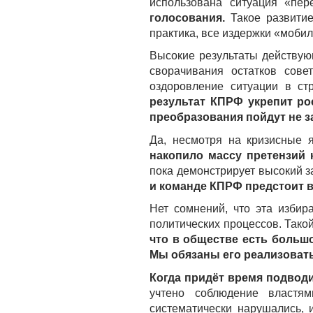
использована ситуация «пер
голосования.
Такое развити
практика, все издержки «мобил
Высокие результаты действую
сворачивания остатков сове
оздоровление ситуации в ст
результат КПРФ укрепит ро
преобразования пойдут не з
Да, несмотря на кризисные я
накопило массу претензий
пока демонстрирует высокий 
и команде КПРФ предстоит 
Нет сомнений, что эта избир
политических процессов. Тако
что в обществе есть больш
Мы обязаны его реализовать
Когда придёт время подвод
учтено соблюдение властя
систематически нарушались,