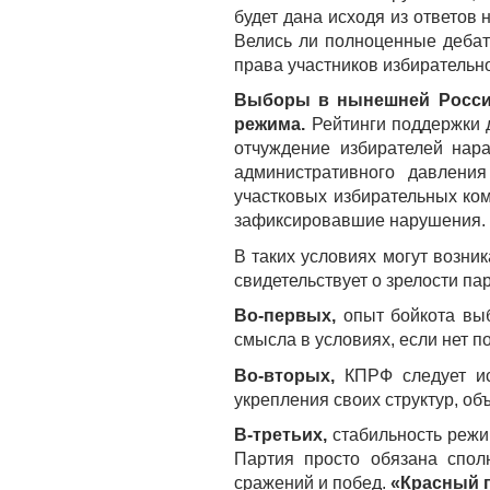
будет дана исходя из ответов
Велись ли полноценные деба
права участников избирательн
Выборы в нынешней России
режима.
Рейтинги поддержки 
отчуждение избирателей нар
административного давлени
участковых избирательных ко
зафиксировавшие нарушения.
В таких условиях могут возни
свидетельствует о зрелости пар
Во-первых,
опыт бойкота вы
смысла в условиях, если нет п
Во-вторых,
КПРФ следует и
укрепления своих структур, об
В-третьих,
стабильность режим
Партия просто обязана спол
сражений и побед.
«Красный п