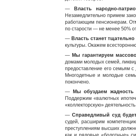
—
Власть народно-патри
Незамедлительно примем зако
работающим пенсионерам. От
по старости — не менее 50% о
—
Власть станет тщательно
культуры. Окажем всесторонню
—
Мы гарантируем массово
домами молодых семей, ликвид
предоставление его семьям с 
Многодетные и молодые семьи
покончено.
—
Мы обуздаем жадность
Поддержим «валютных ипотечни
«коллекторскую» деятельность 
—
Справедливый суд будет 
судей, расширим компетенцию
преступлениям высших должно
как и рядовые «болотные» си