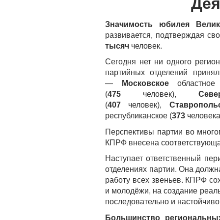
Дея
Значимость юбилея Велик
развивается, подтверждая св
тысяч
человек.
Сегодня нет ни одного регио
партийных отделений прин
—
Московское
областное
(
475
человек),
Сев
(
407
человек),
Ставропол
республиканское (
373
человека
Перспективы партии во мног
КПРФ внесена соответствующа
Наступает ответственный пер
отделениях партии. Она должн
работу всех звеньев. КПРФ со
и молодёжи, на создание реаль
последовательно и настойчиво
Большинство региональных