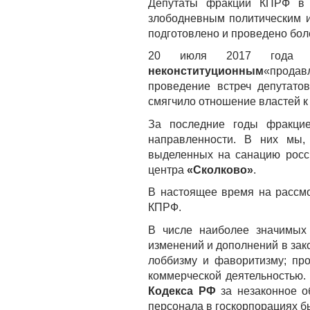
Депутаты фракции КПРФ в Г
злободневным политическим и
подготовлено и проведено бол
20 июля 2017 год
неконституционным
«продав
проведение встреч депутато
смягчило отношение властей к
За последние годы фракц
направленности. В них мы, 
выделенных на санацию росси
центра
«Сколково»
.
В настоящее время на рассм
КПРФ.
В числе наиболее значим
изменений и дополнений в за
лоббизму и фаворитизму; пр
коммерческой деятельностью.
Кодекса РФ
за незаконное о
персонала в госкорпорациях б