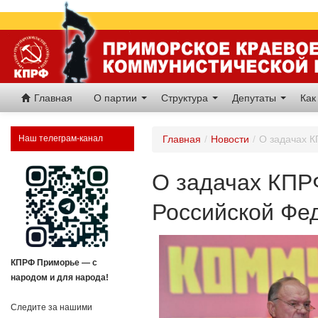
Главная
О партии
Структура
Депутаты
Как
Наш телеграм-канал
Главная
/
Новости
/
О задачах К
О задачах КПР
Российской Фе
КПРФ Приморье — с
народом и для народа!
Следите за нашими