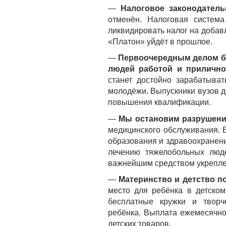
—
Налоговое законодатель
отменён. Налоговая система
ликвидировать налог на доба
«Платон» уйдёт в прошлое.
—
Первоочередным делом бу
людей работой и прилично
станет достойно зарабатыват
молодёжи. Выпускники вузов 
повышения квалификации.
—
Мы остановим разрушен
медицинского обслуживания. 
образования и здравоохранени
лечению тяжелобольных люде
важнейшим средством укрепле
—
Материнство и детство п
место для ребёнка в детском
бесплатные кружки и творч
ребёнка.
Выплата ежемесячног
детских товаров.