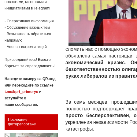
новостями, митингами и
инициативами в Telegram!
- Оперативная информация
- Обсуждение важных тем
- Возможность обратиться
напрямую
- Анонсы встреч и акций
сломить нас с помощью эконом
объявлена самая настоящая 
Присоединяйтесь! Вместе
экономический кризис. 
боремся за справедливость!
безответственностью олига
руках либералов из правите
Наведите камеру на QR-код
или переходите по ссылке
t.me/kprf_primorye
и
вступайте в
За семь месяцев, прошедших
наше сообщество.
полностью подтверждает пра
просто бесперспективен, 
Последние
укрепления независимости Рос
фоторепортажи
катастрофы.