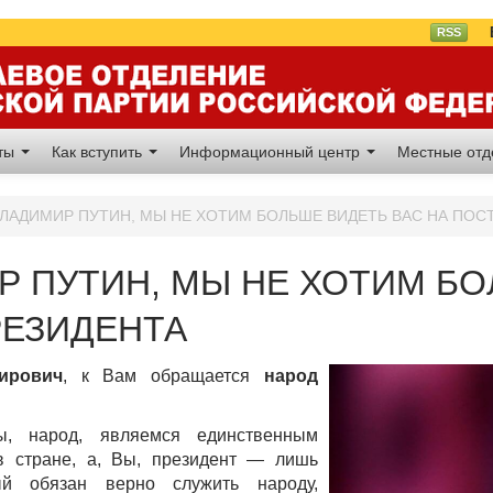
Вл
RSS
аты
Как вступить
Информационный центр
Местные от
ЛАДИМИР ПУТИН, МЫ НЕ ХОТИМ БОЛЬШЕ ВИДЕТЬ ВАС НА ПОС
 ПУТИН, МЫ НЕ ХОТИМ БО
РЕЗИДЕНТА
ирович
, к Вам обращается
народ
ы, народ, являемся единственным
в стране, а, Вы, президент — лишь
ый обязан верно служить народу,