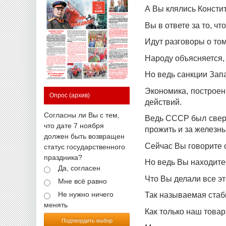
А Вы клялись Консти
Вы в ответе за то, ч
Идут разговоры о том
Народу объясняется, 
Но ведь санкции Зап
Экономика, построен
Опрос
(архив)
действий.
Согласны ли Вы с тем,
Ведь СССР был свер
что дате 7 ноября
прожить и за железн
должен быть возвращен
Сейчас Вы говорите
статус государственного
праздника?
Но ведь Вы находитес
Да, согласен
Что Вы делали все э
Мне всё равно
Не нужно ничего
Так называемая стаб
менять
Как только наш това
Подтвердить выбор