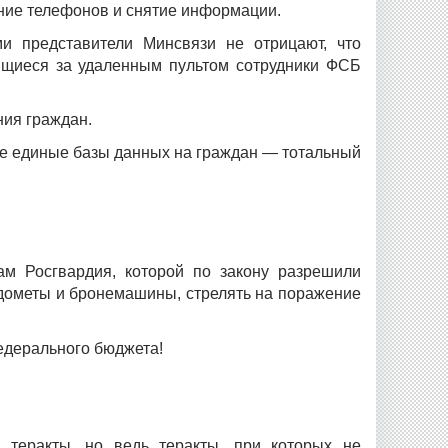
ние телефонов и снятие информации.
и представители Минсвязи не отрицают, что
дящиеся за удаленным пультом сотрудники ФСБ
ния граждан.
же единые базы данных на граждан — тотальный
м Росгвардия, которой по закону разрешили
одометы и бронемашины, стрелять на поражение
федерального бюджета!
 теракты, но ведь теракты, при которых не