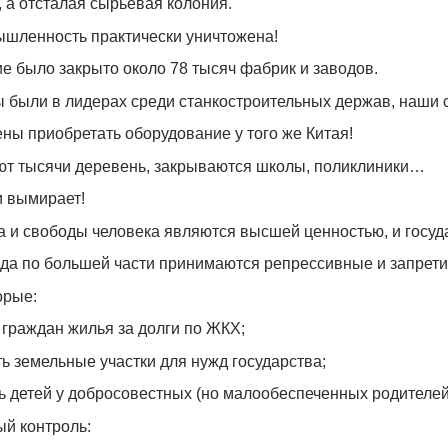
 а отсталая сырьевая колония.
ышленность практически уничтожена!
е было закрыто около 78 тысяч фабрик и заводов.
мы были в лидерах среди станкостроительных держав, наши
ны приобретать оборудование у того же Китая!
ют тысячи деревень, закрываются школы, поликлиники…
и вымирает!
а и свободы человека являются высшей ценностью, и госуд
да по большей части принимаются репрессивные и запрет
орые:
граждан жилья за долги по ЖКХ;
 земельные участки для нужд государства;
 детей у добросовестных (но малообеспеченных родителей
ый контроль: