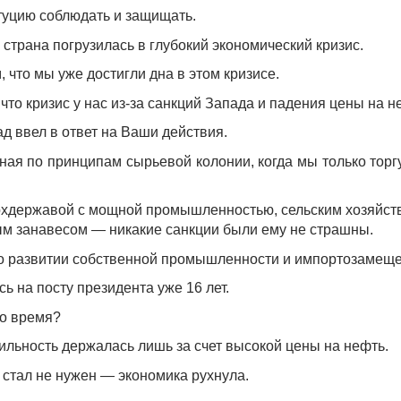
туцию соблюдать и защищать.
то страна погрузилась в глубокий экономический кризис.
, что мы уже достигли дна в этом кризисе.
что кризис у нас из-за санкций Запада и падения цены на н
ад ввел в ответ на Ваши действия.
ная по принципам сырьевой колонии, когда мы только торг
хдержавой с мощной промышленностью, сельским хозяйств
ым занавесом — никакие санкции были ему не страшны.
 о развитии собственной промышленности и импортозамещ
ь на посту президента уже 16 лет.
то время?
ильность держалась лишь за счет высокой цены на нефть.
р стал не нужен — экономика рухнула.