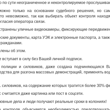
 по сути неограниченное и неконтролируемое прослушива
ожно только на основании судебного решения, но сам
это невозможно, так как выбирать объект контроля нахо
огласия оператора связи.
странены уличные видеокамеры, фиксирующие передвиже
ские документы, карта УЭК и электронные паспорта, а так
 гражданами.
млены об этом.
е вступает в силу без Вашей личной подписи.
полиции и силовиков, даже создана подчиняющаяся Ва
едства для разгона массовых демонстраций, применять в
!
н. силовиков, на содержание которых тратится более 30% 
считается даже картинка или пост в соцсети.
оловные дела и люди получают реальные сроки в колониях!
о контроля объясняется необходимостью предотвращать