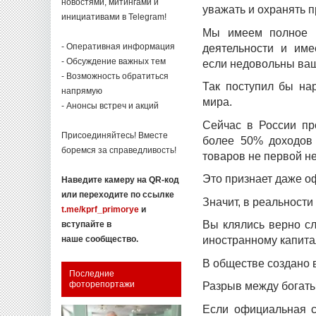
новостями, митингами и
уважать и охранять 
инициативами в Telegram!
Мы имеем полное п
- Оперативная информация
деятельности и им
- Обсуждение важных тем
если недовольны ва
- Возможность обратиться
Так поступил бы на
напрямую
мира.
- Анонсы встреч и акций
Сейчас в России пр
Присоединяйтесь! Вместе
более 50% доходов 
боремся за справедливость!
товаров не первой н
Это признает даже о
Наведите камеру на QR-код
или переходите по ссылке
Значит, в реальности
t.me/kprf_primorye
и
Вы клялись верно сл
вступайте в
иностранному капита
наше сообщество.
В обществе создано 
Последние
фоторепортажи
Разрыв между богаты
Если официальная с