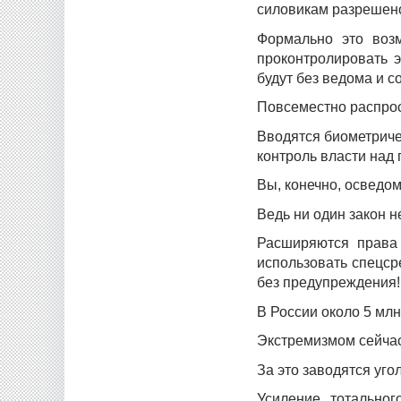
силовикам разрешено
Формально это возм
проконтролировать 
будут без ведома и с
Повсеместно распро
Вводятся биометриче
контроль власти над
Вы, конечно, осведо
Ведь ни один закон н
Расширяются права 
использовать спецср
без предупреждения
В России около 5 мл
Экстремизмом сейчас 
За это заводятся уг
Усиление тотальног