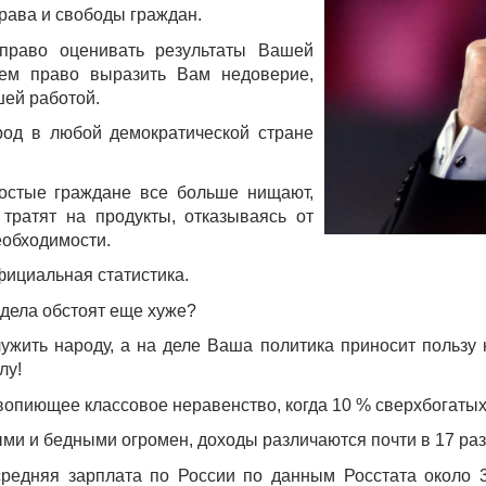
права и свободы граждан.
раво оценивать результаты Вашей
еем право выразить Вам недоверие,
шей работой.
род в любой демократической стране
остые граждане все больше нищают,
тратят на продукты, отказываясь от
еобходимости.
фициальная статистика.
 дела обстоят еще хуже?
ужить народу, а на деле Ваша политика приносит пользу 
лу!
вопиющее классовое неравенство, когда 10 % сверхбогатых
ми и бедными огромен, доходы различаются почти в 17 раз
редняя зарплата по России по данным Росстата около 3