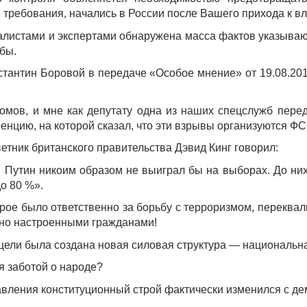
 требования, начались в России после Вашего прихода к в
истами и экспертами обнаружена масса фактов указывающи
жбы.
тантин Боровой в передаче «Особое мнение» от 19.08.20
мов, и мне как депутату одна из наших спецслужб переда
енцию, на которой сказал, что эти взрывы организуются Ф
етник британского правительства Дэвид Кинг говорил:
 Путин никоим образом не выиграл бы на выборах. До них
до 80 %».
рое было ответственно за борьбу с терроризмом, переквал
нно настроенными гражданами!
 цели была создана новая силовая структура — национальн
ся заботой о народе?
вления конституционный строй фактически изменился с де