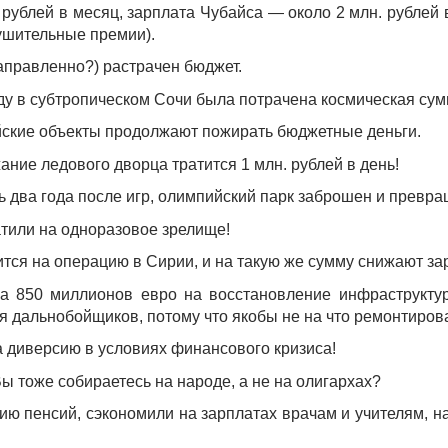
 рублей в месяц, зарплата Чубайса — около 2 млн. рублей 
нушительные премии).
аправленно?) растрачен бюджет.
 в субтропическом Сочи была потрачена космическая сумм
йские объекты продолжают пожирать бюджетные деньги.
ание ледового дворца тратится 1 млн. рублей в день!
ь два года после игр, олимпийский парк заброшен и превра
ратили на одноразовое зрелище!
ится на операцию в Сирии, и на такую же сумму снижают за
на 850 миллионов евро на восстановление инфраструкту
 дальнобойщиков, потому что якобы не на что ремонтиров
а диверсию в условиях финансового кризиса!
ы тоже собираетесь на народе, а не на олигархах?
ю пенсий, сэкономили на зарплатах врачам и учителям, на