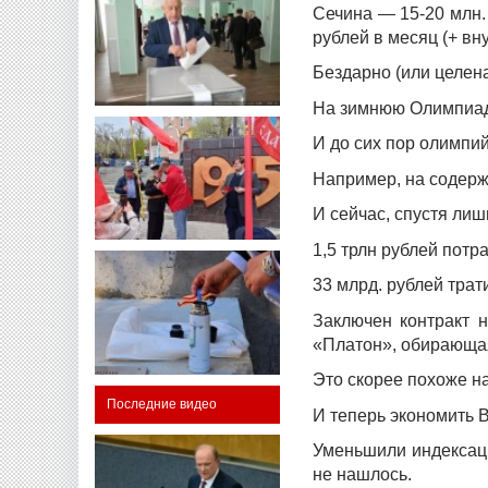
Сечина — 15-20 млн.
рублей в месяц (+ в
Бездарно (или целен
На зимнюю Олимпиаду
И до сих пор олимпи
Например, на содерж
И сейчас, спустя лиш
1,5 трлн рублей пот
33 млрд. рублей трат
Заключен контракт 
«Платон», обирающая
Это скорее похоже н
Последние видео
И теперь экономить В
Уменьшили индексаци
не нашлось.