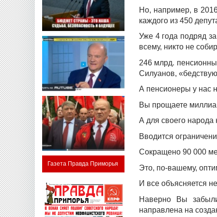
Но, например, в 201
каждого из 450 депу
Уже 4 года подряд за
всему, никто не соби
246 млрд. пенсионны
Силуанов, «бедству
А пенсионеры у нас 
Вы прощаете миллиар
А для своего народа
Вводится ограничени
Сокращено 90 000 ме
Газета Правда Приморья
Это, по-вашему, опт
И все объясняется н
Наверно Вы забыли
направлена на созда