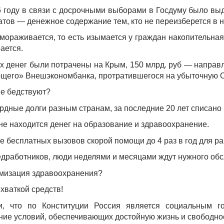
6 году в связи с досрочными выборами в Госдуму было выд
татов — денежное содержание тем, кто не переизберется в 
мораживается, то есть изымается у граждан накопительная 
рается.
х денег были потрачены на Крым, 150 млрд. руб — направл
ющего» Внешэкономбанка, протратившегося на убыточную 
не бедствуют?
дные долги разным странам, за последние 20 лет списано 
 не находится денег на образование и здравоохранение.
е бесплатных вызовов скорой помощи до 4 раз в год для 
дработников, люди неделями и месяцами ждут нужного обс
имизация здравоохранения?
ехваткой средств!
, что по Конституции Россия является социальным го
ние условий, обеспечивающих достойную жизнь и свободно