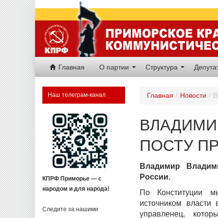
Главная
О партии
Структура
Депут
Наш телеграм-канал
Главная
/
Новости
/
В
ВЛАДИМИР
ПОСТУ П
Владимир Владим
России.
КПРФ Приморье — с
народом и для народа!
По Конституции м
источником власти 
Следите за нашими
управленец, котор