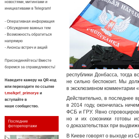
новостями, митингами и
инициативами в Telegram!
- Оперативная информация
- Обсуждение важных тем
- Возможность обратиться
напрямую
- Анонсы встреч и акций
Присоединяйтесь! Вместе
боремся за справедливость!
республики Донбасса, тогда в
Наведите камеру на QR-код
не сильно беспокоит. Мы до
или переходите по ссылке
в эксклюзивном комментарии 
t.me/kprf_primorye
и
Действительно, в последнее в
вступайте в
в 2014 году, окончилась нич
наше сообщество.
ФСБ и ГРУ. Явно спровоцирова
но и их союзники готовы ис
Последние
о доказательствах при выдвиж
фоторепортажи
В Киеве говорят о выходе из С