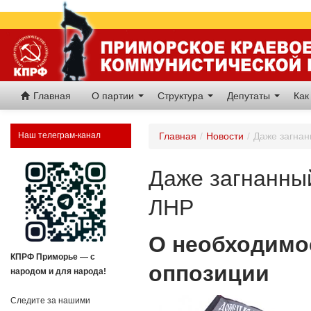
Главная
О партии
Структура
Депутаты
Как
Наш телеграм-канал
Главная
/
Новости
/
Даже загнан
Даже загнанный
ЛНР
О необходимос
КПРФ Приморье — с
оппозиции
народом и для народа!
Следите за нашими