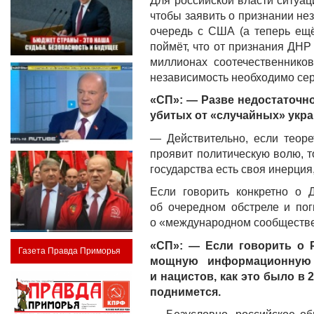
Для российской власти ситуац
чтобы заявить о признании не
очередь с США (а теперь ещё
поймёт, что от признания ДНР
миллионах соотечественнико
независимость необходимо сер
«СП»: — Разве недостаточно
убитых от «случайных» укра
— Действительно, если теоре
проявит политическую волю, т
государства есть своя инерция
Если говорить конкретно о 
об очередном обстреле и пог
о «международном сообществе».
«СП»: — Если говорить о Р
Газета Правда Приморья
мощную информационную 
и нацистов, как это было в 
поднимется.