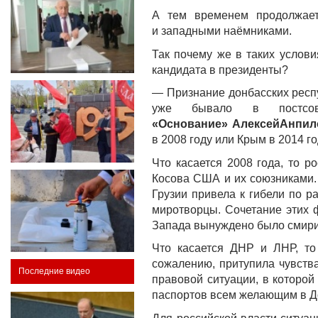
А тем временем продолжает
и западными наёмниками.
Так почему же в таких услов
кандидата в президенты?
— Признание донбасских респуб
уже бывало в постсо
«Основание»
Алексей
Анпил
в 2008 году или Крым в 2014 го
Что касается 2008 года, то 
Косова США и их союзниками. 
Грузии привела к гибели по р
миротворцы. Сочетание этих 
Запада вынуждено было смирит
Что касается ДНР и ЛНР, то
сожалению, притупила чувств
Последние видео
правовой ситуации, в которой
паспортов всем желающим в Д