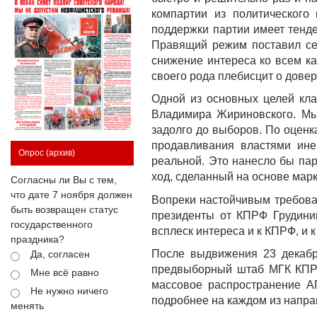
компартии из политического
поддержки партии имеет тенд
Правящий режим поставил се
снижение интереса ко всем к
своего рода плебисцит о дове
Одной из основных целей кла
Владимира Жириновского. Мы
задолго до выборов. По оценк
продавливания властями ине
Опрос
(архив)
реальной. Это нанесло бы па
ход, сделанный на основе марк
Согласны ли Вы с тем,
что дате 7 ноября должен
Вопреки настойчивым требова
быть возвращен статус
президенты от КПРФ Грудинин
государственного
всплеск интереса и к КПРФ, и к
праздника?
После выдвижения 23 декабр
Да, согласен
предвыборный штаб МГК КПРФ
Мне всё равно
массовое распространение А
Не нужно ничего
подробнее на каждом из напра
менять