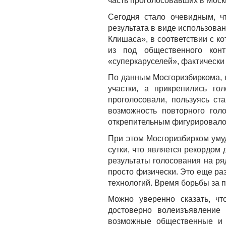
часть проголосовавших в Моск
Сегодня стало очевидным, ч
результата в виде использова
Клишаса», в соответствии с 
из под общественного конт
«суперкаруселей», фактически 
По данным Мосгоризбиркома, к
участки, а прикрепились го
проголосовали, пользуясь ст
возможность повторного гол
открепительным фигурировало 
При этом Мосгоризбирком уму
сутки, что является рекордом
результаты голосования на р
просто физически. Это еще р
технологий. Время борьбы за п
Можно уверенно сказать, чт
достоверно волеизъявление 
возможные общественные и 