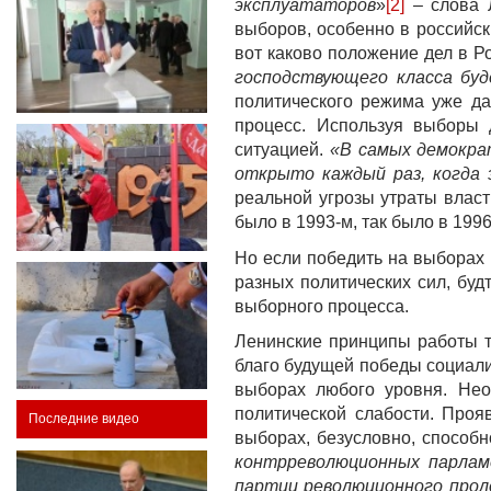
эксплуататоров
»
[2]
– слова Л
выборов, особенно в российс
вот каково положение дел в Р
господствующего класса бу
политического режима уже да
процесс. Используя выборы 
ситуацией.
«В самых демокра
открыто каждый раз, когда 
реальной угрозы утраты власт
было в 1993-м, так было в 1996
Но если победить на выборах 
разных политических сил, бу
выборного процесса.
Ленинские принципы работы т
благо будущей победы социализ
выборах любого уровня. Нео
политической слабости. Проя
Последние видео
выборах, безусловно, способн
контрреволюционных парламе
партии революционного прол