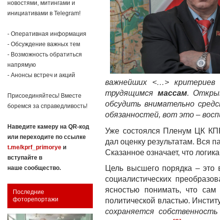
новостями, митингами и
инициативами в Telegram!
- Оперативная информация
- Обсуждение важных тем
- Возможность обратиться
напрямую
- Анонсы встреч и акций
важнейших <…> критериев
трудящимся
массам
. Откры
Присоединяйтесь! Вместе
обсудить внимательно средс
боремся за справедливость!
обязанностей, вот это – вос
Наведите камеру на QR-код
Уже состоялся Пленум ЦК КП
или переходите по ссылке
дал оценку результатам. Вся п
t.me/kprf_primorye
и
Сказанное означает, что логик
вступайте в
Цель высшего порядка – это 
наше сообщество.
социалистических преобразо
ясностью понимать, что сам
Последние
фоторепортажи
политической властью. Инстит
сохраняется собственность