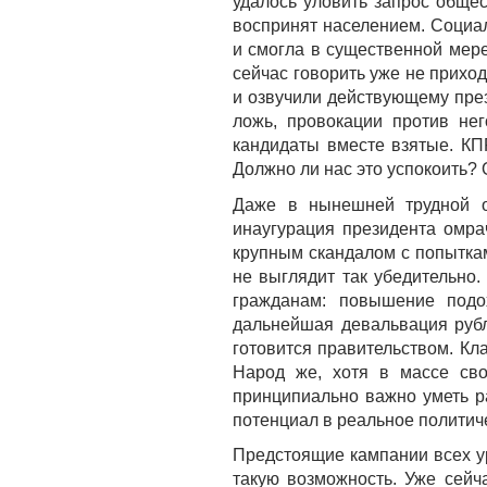
удалось уловить запрос обще
воспринят населением. Социа
и смогла в существенной мер
сейчас говорить уже не приходи
и озвучили действующему през
ложь, провокации против не
кандидаты вместе взятые. КП
Должно ли нас это успокоить? 
Даже в нынешней трудной о
инаугурация президента омра
крупным скандалом с попытка
не выглядит так убедительно
гражданам: повышение подо
дальнейшая девальвация рубл
готовится правительством. Кла
Народ же, хотя в массе сво
принципиально важно уметь ра
потенциал в реальное политич
Предстоящие кампании всех у
такую возможность. Уже сей