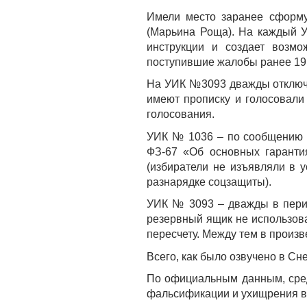
Имели место заранее сформу
(Марьина Роща). На каждый 
инструкции и создает возмо
поступившие жалобы ранее 19
На УИК №3093 дважды отключа
имеют прописку и голосовали
голосования.
УИК № 1036 – по сообщению ч
ФЗ-67 «Об основных гаранти
(избиратели не изъявляли в 
разнарядке соцзащиты).
УИК № 3093 – дважды в перио
резервный ящик не использова
пересчету. Между тем в произ
Всего, как было озвучено в Сн
По официальным данным, средн
фальсификации и ухищрения вл