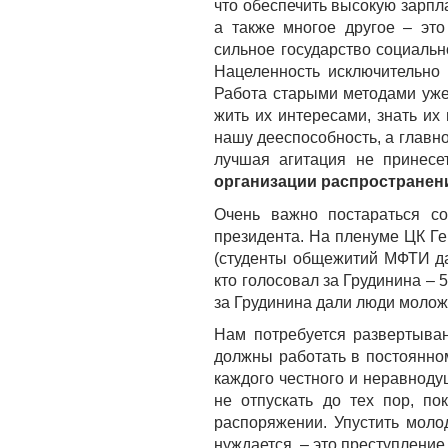
что обеспечить высокую зарпл
а также многое другое – это
сильное государство социальн
Нацеленность исключительно
Работа старыми методами уже
жить их интересами, знать их
нашу дееспособность, а главн
лучшая агитация не принесе
организации распространен
Очень важно постараться с
президента. На пленуме ЦК Г
(студенты общежитий МФТИ да
кто голосовал за Грудинина –
за Грудинина дали люди моложе
Нам потребуется развертыва
должны работать в постоянном
каждого честного и неравноду
не отпускать до тех пор, п
распоряжении. Упустить молод
нуждается, – это преступление