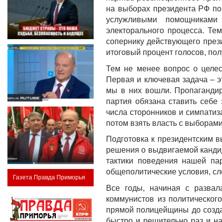
на выборах президента РФ по 
услужливыми помощниками 
электорального процесса. Те
сопернику действующего прези
итоговый процент голосов, по
Тем не менее вопрос о целес
Первая и ключевая задача – э
мы в них вошли. Пропагандир
партия обязана ставить себе
числа сторонников и симпатиз
потом взять власть с выборами
Подготовка к президентским 
решения о выдвигаемой кандида
тактики поведения нашей па
общеполитические условия, с
Газета Правда Приморья
Все годы, начиная с развал
коммунистов из политическог
прямой полицейщины до созда
быстро и решительно раз и н