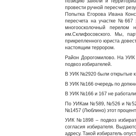
позицию заняли и территори
провести ручной пересчет резу
Попытка Егорова Ивана Конс
пересчета на участке №667 
многоосколочный перелом 
им.Склифосовского. Мы, па
прикрепленного юриста довест
настоящим террором.
Район Дорогомилово. На УИК 
подвоз избирателей.
В УИК №2920 были открытые к
В УИК №166 очередь по допкни
В УИК №166 и 167 не работали
По УИКам №589, №526 и №528
№1457 (Люблино) этот процент
УИК №1898 – подвоз избират
согласия избирателя. Выдают
адресу. Такой избиратель опус