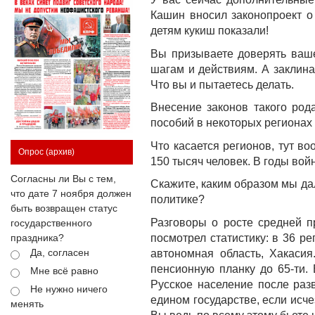
Кашин вносил законопроект о
детям кукиш показали!
Вы призываете доверять ваше
шагам и действиям. А заклин
Что вы и пытаетесь делать.
Внесение законов такого род
пособий в некоторых регионах 
Что касается регионов, тут в
Опрос
(архив)
150 тысяч человек. В годы вой
Согласны ли Вы с тем,
Скажите, каким образом мы да
что дате 7 ноября должен
политике?
быть возвращен статус
Разговоры о росте средней п
государственного
посмотрел статистику: в 36 р
праздника?
Да, согласен
автономная область, Хакаси
пенсионную планку до 65-ти. 
Мне всё равно
Русское население после раз
Не нужно ничего
едином государстве, если исче
менять