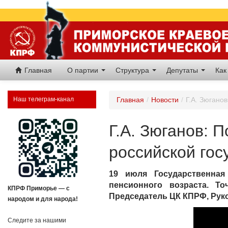
Главная
О партии
Структура
Депутаты
Как
Наш телеграм-канал
Главная
/
Новости
/
Г.А. Зюгано
Г.А. Зюганов: 
российской гос
19 июля Государственна
пенсионного возраста. Т
КПРФ Приморье — с
Председатель ЦК КПРФ, Руко
народом и для народа!
Следите за нашими