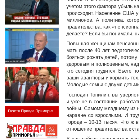
учетом этого фактора убыль на
происходит. Население США ув
миллионов. А политика, кото
правительства, как «пенсионн
делаете? Если бы понимали, ни
Повышая женщинам пенсионный 
мать после 40 лет педагогиче
бояться рожать детей, потому
здоровым и полноценным, надо
кто сегодня трудится. Бьете 
ваши авантюры и кормить тех,
Молодые семьи с двумя детьми
Господин Топилин, вы уверяет
и уже не в состоянии работа
войны. Самому младшему из ни
Газета Правда Приморья
наравне со взрослыми. И тру
городе – 10-13 тысяч. Что ж
отношение правительства к ст
У вас сейчас дополнительны