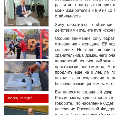
развитие, о которых говорит 
моих избирателей и 8-9 из 10
стабильность.
Хочу обратиться к «Единой 
действиями рушите путинское б
Особое внимание хочу обрат
отношению к женщине. Ей наде
спасение. Но ведь женщина 
хранительница домашнего оча
варварский пенсионный закон.
практически невозможно. А 
продлить еще на 8 лет. Им п
находясь на иждивении у ра
бесчеловечный цинизм, какого
Вы наносите страшный удар н
Россия могла существовать в 
Последние видео
говорите, что население будет
население Российской Федера
власти. А за последние 25 лет