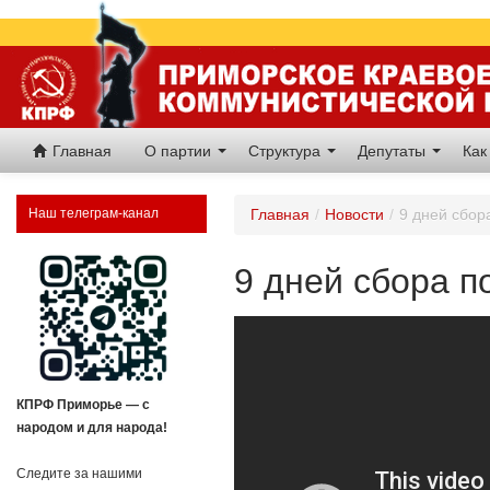
Главная
О партии
Структура
Депутаты
Как
Наш телеграм-канал
Главная
/
Новости
/
9 дней сбор
9 дней сбора п
КПРФ Приморье — с
народом и для народа!
Следите за нашими