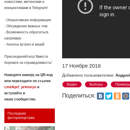
новостями, митингами и
инициативами в Telegram!
- Оперативная информация
- Обсуждение важных тем
- Возможность обратиться
напрямую
- Анонсы встреч и акций
Присоединяйтесь! Вместе
боремся за справедливость!
17 Ноября 2018
Добавлено пользователем:
Андрей
Наведите камеру на QR-код
или переходите по ссылке
Видео
Выборы
Приморь
t.me/kprf_primorye
и
вступайте в
Поделиться:
наше сообщество.
Последние
фоторепортажи