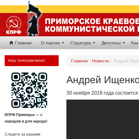
Главная
О партии
Структура
Депутаты
Как
Наш телеграм-канал
Главная
/
Новости
/
Андрей Ище
Андрей Ищенко
30 ноября 2018 года состоитс
КПРФ Приморье — с
народом и для народа!
Следите за нашими