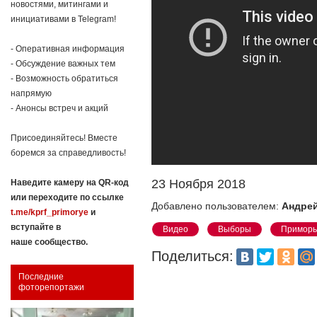
новостями, митингами и
инициативами в Telegram!
- Оперативная информация
- Обсуждение важных тем
- Возможность обратиться
напрямую
- Анонсы встреч и акций
Присоединяйтесь! Вместе
боремся за справедливость!
23 Ноября 2018
Наведите камеру на QR-код
или переходите по ссылке
Добавлено пользователем:
Андрей
t.me/kprf_primorye
и
вступайте в
Видео
Выборы
Приморь
наше сообщество.
Поделиться:
Последние
фоторепортажи