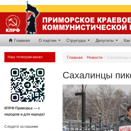
Главная
О партии
Структура
Депутаты
Как
Наш телеграм-канал
Главная
/
Новости
/
Сахалинцы п
Сахалинцы пик
КПРФ Приморье — с
народом и для народа!
Следите за нашими