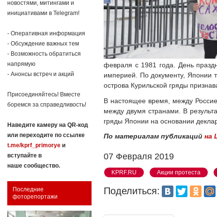
новостями, митингами и
инициативами в Telegram!
- Оперативная информация
- Обсуждение важных тем
- Возможность обратиться
напрямую
февраля с 1981 года. День праздн
- Анонсы встреч и акций
империей. По документу, Японии т
острова Курильской гряды признав
Присоединяйтесь! Вместе
В настоящее время, между Россие
боремся за справедливость!
между двумя странами. В результ
гряды Японии на основании деклар
Наведите камеру на QR-код
или переходите по ссылке
По материалам публикаций
на 
t.me/kprf_primorye
и
07 Февраля 2019
вступайте в
наше сообщество.
KPRF.RU
Акции протеста
Поделиться:
Последние
фоторепортажи