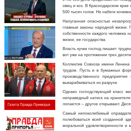
овец и коз. В Краснодарском крае 
500 тысяч голов. Не набеги кочев
Напуганная опасностью незапрог
главные законы народной жизни. 
собственности каждого человека н
жизни, ее государства.
Власть кучки господ лишает трудя
вот уже на протяжении трех десят
Коллектив Совхоза имени Ленина 
трудом. Пусть и в бумажных фор
производственного предприятия
выкарабкиваться из разрухи.
Однако господствующий класс жи
неправедный натиск на хранителя 
лопается – другое открывают. Дес
Газета Правда Приморья
Самый непоколебимый оправдател
полюбоваться всей созданной зд
моральной удовлетворенности и м