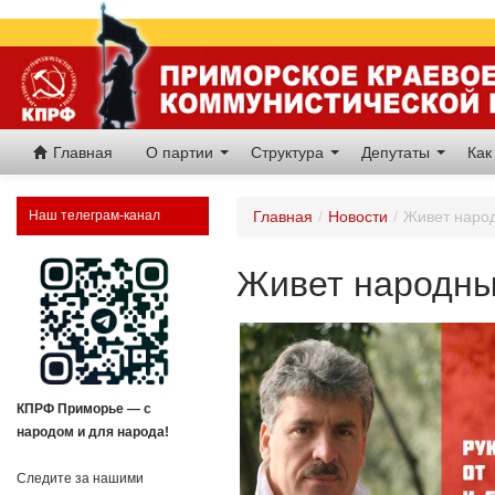
Главная
О партии
Структура
Депутаты
Как
Наш телеграм-канал
Главная
/
Новости
/
Живет наро
Живет народны
КПРФ Приморье — с
народом и для народа!
Следите за нашими