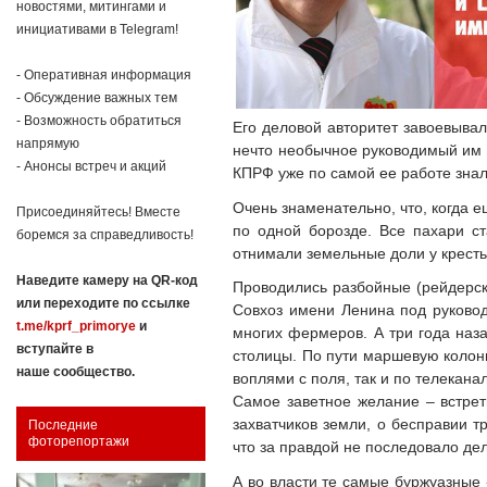
новостями, митингами и
инициативами в Telegram!
- Оперативная информация
- Обсуждение важных тем
- Возможность обратиться
Его деловой авторитет завоевывал
напрямую
нечто необычное руководимый им 
- Анонсы встреч и акций
КПРФ уже по самой ее работе знал
Очень знаменательно, что, когда 
Присоединяйтесь! Вместе
по одной борозде. Все пахари с
боремся за справедливость!
отнимали земельные доли у крест
Наведите камеру на QR-код
Проводились разбойные (рейдерск
или переходите по ссылке
Совхоз имени Ленина под руковод
t.me/kprf_primorye
и
многих фермеров. А три года наз
вступайте в
столицы. По пути маршевую колонн
наше сообщество.
воплями с поля, так и по телекана
Самое заветное желание – встрети
захватчиков земли, о бесправии т
Последние
фоторепортажи
что за правдой не последовало де
А во власти те самые буржуазные 