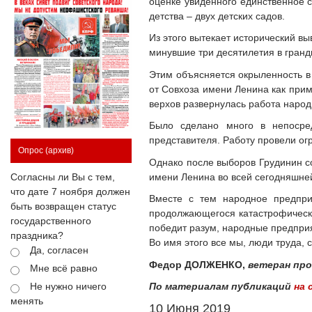
оценке увиденного единственное с
детства – двух детских садов.
Из этого вытекает исторический в
минувшие три десятилетия в гранд
Этим объясняется окрыленность в
от Совхоза имени Ленина как прим
верхов развернулась работа народ
Было сделано много в непосре
представителя. Работу провели о
Опрос
(архив)
Однако после выборов Грудинин с
имени Ленина во всей сегодняшней
Согласны ли Вы с тем,
что дате 7 ноября должен
Вместе с тем народное предпри
быть возвращен статус
продолжающегося катастрофическо
государственного
победит разум, народные предприя
праздника?
Во имя этого все мы, люди труда,
Да, согласен
Федор ДОЛЖЕНКО,
ветеран про
Мне всё равно
По материалам публикаций
на 
Не нужно ничего
менять
10 Июня 2019