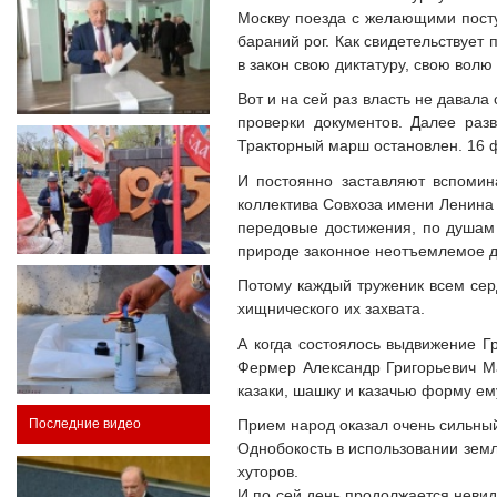
Москву поезда с желающими посту
бараний рог. Как свидетельствует 
в закон свою диктатуру, свою вол
Вот и на сей раз власть не давала
проверки документов. Далее раз
Тракторный марш остановлен. 16 ф
И постоянно заставляют вспомин
коллектива Совхоза имени Ленина
передовые достижения, по душам 
природе законное неотъемлемое до
Потому каждый труженик всем сер
хищнического их захвата.
А когда состоялось выдвижение Г
Фермер Александр Григорьевич Ма
казаки, шашку и казачью форму ем
Прием народ оказал очень сильный.
Последние видео
Однобокость в использовании земл
хуторов.
И по сей день продолжается невида