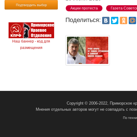
Подтвердить выбор
Акции протеста
Газета Советс
Поделиться:
Наш баннер - код для
размещения
Copyright © 2006-2022, Приморское 
Мнения отдельных авторов могут не совпадать с поз
По техн