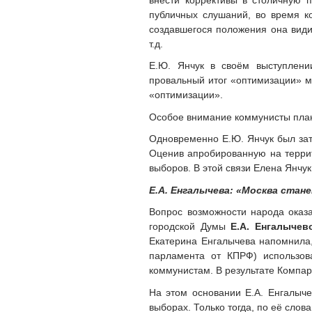
публичных слушаний, во время к
создавшегося положения она види
т.д.
Е.Ю. Янчук в своём выступлени
провальный итог «оптимизации» м
«оптимизации».
Особое внимание коммунисты плани
Одновременно Е.Ю. Янчук был зат
Оценив апробированную на террит
выборов. В этой связи Елена Янчук
Е.А. Енгалычева: «Москва ста
Вопрос возможности народа оказа
городской Думы
Е.А. Енгалычев
Екатерина Енгалычева напомнила, 
парламента от КПРФ) использов
коммунистам. В результате Компар
На этом основании Е.А. Енгалыче
выборах. Только тогда, по её слов