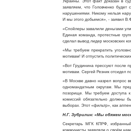
Украины. Этот факт доказан в су
заявляем, что Головченко будет 
нарушениями. Никому нельзя наруш
И мы этого добьемся», - заявил В.
«Спойлеры завалили деньгами улиц
Единая команда, протестные групп
сделал вывод лидер московских ко
«Мы требуем прекратить уголовно
мотивам! И отпустить политически
«Вот Грудинина прессуют после п
мотивам. Сергей Резник отсидел п
«В Москве давно назрел вопрос в
одномандатным округам. Мы пред
позорище. Мы требуем доступа к
комиссий обязательно должны бы
выборах. Этот «фильтр», как аппен
Н.Г. Зубрилин: «Мы обяжем мос
Секретарь МГК КПРФ, избранны
коммунисты заявляли о своём нам