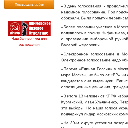
Подтвердить выбор
«В день голосования, - продолжил
надомное голосование. При подсче
обокрали. Были попытки переписат
«Более половины участков в Моск
получилось в пользу Нифантьева, 
о проведении выборочной ручной
Наш баннер - код для
Валерий Федорович.
размещения
«Электронное голосование в Мо
Электронное голосование надо уби
«Партии «Единая Россия» в Москв
мэра Москвы, не было от «ЕР» ни 
кандидатов они выдвинули. Единс
оппозиционные движения, гражданс
«В итоге 13 человек от КПРФ избр
Курганский, Иван Ульянченко, Пет
эти выборы. Но наши голоса укра
подчеркнул лидер московских комм
«На 39-м округе устроили позори