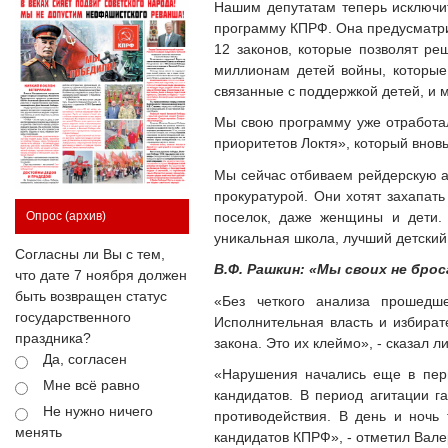
Нашим депутатам теперь исключи
программу КПРФ. Она предусматрив
12 законов, которые позволят ре
миллионам детей войны, которые 
связанные с поддержкой детей, и м
Мы свою программу уже отработал
приоритетов Локтя», который внов
Мы сейчас отбиваем рейдерскую ат
прокуратурой. Они хотят захапать
поселок, даже женщины и дети. 
Опрос
(архив)
уникальная школа, лучший детский 
Согласны ли Вы с тем,
В.Ф. Рашкин: «Мы своих не бро
что дате 7 ноября должен
быть возвращен статус
«Без четкого анализа прошедш
государственного
Исполнительная власть и избират
праздника?
закона. Это их клеймо», - сказал
Да, согласен
«Нарушения начались еще в пери
Мне всё равно
кандидатов. В период агитации 
Не нужно ничего
противодействия. В день и ночь
менять
кандидатов КПРФ», - отметил Вал