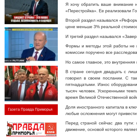
Я хочу обратить ваше внимание н
«Перестройка». Ее реализовали Го
Второй раздел назывался «Реформ
цене меньше 3% реальной стоимос
И третий раздел назывался «Завер
Формы и методы этой работы не и
комиссии поручено все расследова
Но самое главное, это внутренняя 
В стране сегодня двадцать с лиш
говорил в своем послании. С та
пятнадцатыми. Износ оборудовани
тысяч человек. Ускоренными темп
время Великой Отечественной войн
Доля иностранного капитала в ключ
Газета Правда Приморья
любые осложнения могут привести 
Перед страной сейчас два пути:
движение, основой которого являе