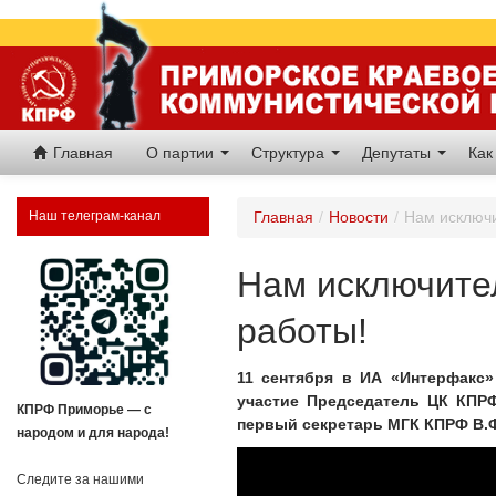
Главная
О партии
Структура
Депутаты
Как
Наш телеграм-канал
Главная
/
Новости
/
Нам исключи
Нам исключите
работы!
11 сентября в ИА «Интерфакс
участие Председатель ЦК КПРФ
КПРФ Приморье — с
первый секретарь МГК КПРФ В.Ф
народом и для народа!
Следите за нашими