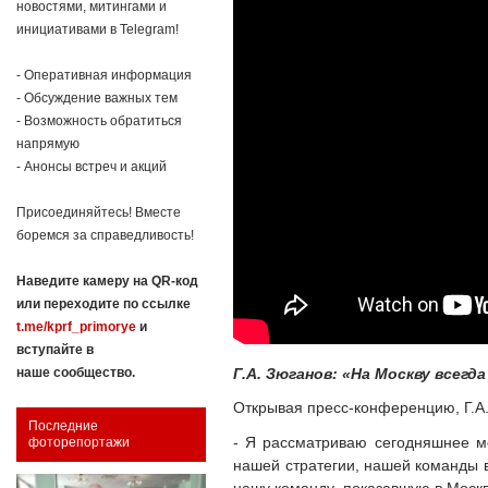
новостями, митингами и
инициативами в Telegram!
- Оперативная информация
- Обсуждение важных тем
- Возможность обратиться
напрямую
- Анонсы встреч и акций
Присоединяйтесь! Вместе
боремся за справедливость!
Наведите камеру на QR-код
или переходите по ссылке
t.me/kprf_primorye
и
вступайте в
Г.А. Зюганов: «На Москву всегд
наше сообщество.
Открывая пресс-конференцию, Г.А.
Последние
- Я рассматриваю сегодняшнее ме
фоторепортажи
нашей стратегии, нашей команды в 
нашу команду, показавшую в Москве