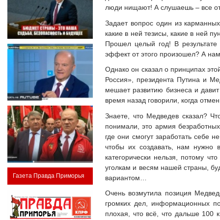
люди нищают! А слушаешь – все от
Задает вопрос один из карманных
какие в ней тезисы, какие в ней п
Прошел целый год! В результате
эффект от этого произошел? А на
Однако он сказал о принципах это
Россия», президента Путина и Мед
мешает развитию бизнеса и давит
время назад говорили, когда отме
Знаете, что Медведев сказал? Чт
понимали, это армия безработных 
где они смогут заработать себе н
чтобы их создавать, нам нужно в
категорически нельзя, потому чт
уголкам и весям нашей страны, бу
Газета Правда Приморья
вариантом…
Очень возмутила позиция Медведе
громких дел, информационных пов
плохая, что всё, что дальше 100 