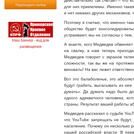
действительно так считает – что е
Подтвердить выбор
для них приемлемы. Именно такая
и нет никаких других механизмов, 
Поэтому я считаю, что именно так
общество будет консолидировать
устраивают, мы не согласны с тем
Наш баннер - код для
А знаете, кого Медведев обвиняет
размещения
на свалку, а нам теперь приход
Медведев говорит с экранов теле
сложности, так вы же на протяже
виноваты! На вас лежит ответствен
Вот это балаболенье, это абсолют
будут грабить, высасывать из нее
думать». Да думать надо было до
одного адекватного человека, ко
страны. Результат вашей работы 
Медведев рассказал о судьбе YouT
что YouTube запрещать не будут, 
население. Почему он несколько р
нашей российской власти. В пер