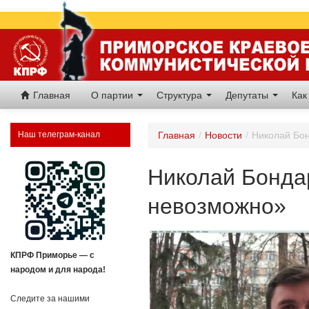
Главная
О партии
Структура
Депутаты
Как
Наш телеграм-канал
Главная
/
Новости
/
Николай Бон
Николай Бондар
невозможно»
КПРФ Приморье — с
народом и для народа!
Следите за нашими