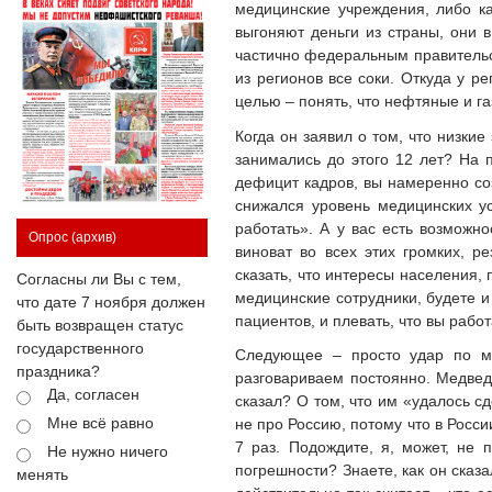
медицинские учреждения, либо к
выгоняют деньги из страны, они в
частично федеральным правительс
из регионов все соки. Откуда у р
целью – понять, что нефтяные и га
Когда он заявил о том, что низки
занимались до этого 12 лет? На 
дефицит кадров, вы намеренно со
снижался уровень медицинских ус
работать». А у вас есть возможно
Опрос
(архив)
виноват во всех этих громких, р
сказать, что интересы населения,
Согласны ли Вы с тем,
медицинские сотрудники, будете и
что дате 7 ноября должен
пациентов, и плевать, что вы рабо
быть возвращен статус
государственного
Следующее – просто удар по м
праздника?
разговариваем постоянно. Медвед
Да, согласен
сказал? О том, что им «удалось с
Мне всё равно
не про Россию, потому что в Росси
7 раз. Подождите, я, может, не 
Не нужно ничего
погрешности? Знаете, как он сказа
менять