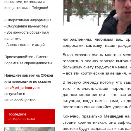
новостями, митингами и
инициативами в Telegram!
- Оперативная информация
- Обсуждение важных тем
- Возможность обратиться
напрямую
направлениям, любимый ваш хра
- Анонсы встреч и акций
вопросами, как живут наши гражда
Было сказано очень много о меж
Присоединяйтесь! Вместе
говорить о планах гораздо выгодн
боремся за справедливость!
большому счету гордиться нечем, и
– вот эти критические замечания, 
Наведите камеру на QR-код
или переходите по ссылке
В первую очередь потому, что за
t.me/kprf_primorye
и
того, что власть слышит народ, чт
вступайте в
данном мероприятии – что все х
наше сообщество.
ситуация, когда нам с вами, людя
постоянно снижающийся уровень бл
Последние
Конечно, правильно Медведев нач
фоторепортажи
стране крайне низкая, она зафик
ипотеки будут выдаваться и так д