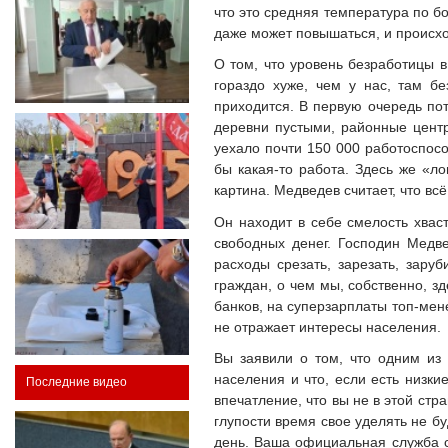
что это средняя температура по б
даже может повышаться, и происхо
О том, что уровень безработицы в
гораздо хуже, чем у нас, там б
приходится. В первую очередь пот
деревни пустыми, районные центры
уехало почти 150 000 работоспосо
бы какая-то работа. Здесь же «ло
картина. Медведев считает, что вс
Он находит в себе смелость хвас
свободных денег. Господин Медве
расходы срезать, зарезать, зару
граждан, о чем мы, собственно, зд
банков, на суперзарплаты топ-мен
не отражает интересы населения.
Вы заявили о том, что одним из
населения и что, если есть низки
Последние видео
впечатление, что вы не в этой стр
глупости время свое уделять не бу
день. Ваша официальная служба ст