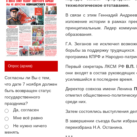
технологическое отставание.
В связи с этим Геннадий Андреев
изложение истории в рамках пре
принципиальным. Лидер коммунис
образования.
Г.А. Зюганов не исключил возмож
борьбы за поддержку трудящихся. 
программа КПРФ и Народно-патрио
Первый секретарь ЛКСМ РФ
В.П.
Опрос
(архив)
они входят в состав руководящих 
Согласны ли Вы с тем,
усилившийся в последнее время.
что дате 7 ноября должен
Директор совхоза имени Ленина
П
быть возвращен статус
отметил общественно-политическую
государственного
среди них.
праздника?
Да, согласен
Затем состоялись выступления дел
Мне всё равно
В завершении съезда были избра
Не нужно ничего
переизбрана Н.А. Останина.
менять
* * *