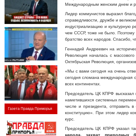
Международным женским днем и рас
Лидер коммунистов выразил благо
справедливости, дружбе и великом
индустриализацию и культурную р
чем СССР, тоже не было. Поэтому 
братство всех народов. Спасибо, ч
Геннадий Андреевич на историчес
Революция началась с массового
Октябрьская Революция, организо
«Мы с вами сегодня на очень отве
сегодня сломана международная си
всех континентах.
Председатель ЦК КПРФ высказал м
наметившихся системных переменах.
числе и президента, отправить в
Газета Правда Приморья
конституцию». При этом лидер ко
курс.
Председатель ЦК КПРФ указал та
народа, захват природных 