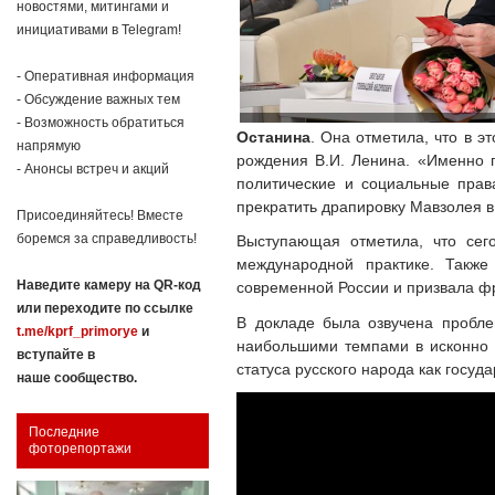
новостями, митингами и
инициативами в Telegram!
- Оперативная информация
- Обсуждение важных тем
- Возможность обратиться
Останина
. Она отметила, что в э
напрямую
рождения В.И. Ленина. «Именно г
- Анонсы встреч и акций
политические и социальные прав
прекратить драпировку Мавзолея в
Присоединяйтесь! Вместе
боремся за справедливость!
Выступающая отметила, что сего
международной практике. Также
Наведите камеру на QR-код
современной России и призвала ф
или переходите по ссылке
В докладе была озвучена пробле
t.me/kprf_primorye
и
наибольшими темпами в исконно 
вступайте в
статуса русского народа как госуд
наше сообщество.
Последние
фоторепортажи