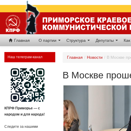
Главная
О партии
Структура
Депутаты
Как
Наш телеграм-канал
Главная
/
Новости
/
В Москве п
В Москве прош
КПРФ Приморье — с
народом и для народа!
Следите за нашими