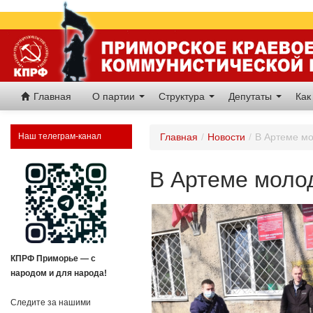
Главная
О партии
Структура
Депутаты
Как
Наш телеграм-канал
Главная
/
Новости
/
В Артеме м
В Артеме моло
КПРФ Приморье — с
народом и для народа!
Следите за нашими