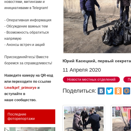
новостями, митингами и
инициативами в Telegram!
- Оперативная информация
- Обсуждение важных тем
- Возможность обратиться
напрямую
- Анонсы встреч и акций
Присоединяйтесь! Вместе
Юрий Касецкий, первый секрета
боремся за справедливость!
11 Апреля 2020
Наведите камеру на QR-код
Новости местных отделений
П
или переходите по ссылке
t.me/kprf_primorye
и
Поделиться:
вступайте в
наше сообщество.
Последние
фоторепортажи