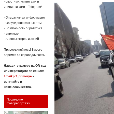
новостями, митингами и
инициативами в Telegram!
- Оперативная информация
- Обсуждение важных тем
- Возможность обратиться
напрямую
- Анонсы встреч и акций
Присоединяйтесь! Вместе
боремся за справедливость!
Наведите камеру на QR-код
или переходите по ссылке
t.me/kprf_primorye
и
вступайте в
наше сообщество.
Последние
фоторепортажи