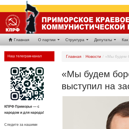
Главная
О партии
Структура
Депутаты
Как
Наш телеграм-канал
Главная
/
Новости
/
«Мы будем б
«Мы будем бор
выступил на з
КПРФ Приморье — с
народом и для народа!
Следите за нашими