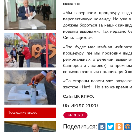
сказал он.
«Мы завершаем процедуру выдви
перспективную команду. Но уже в
должны бороться за наших кандид
новыми вызовами. Так недавно б
Синельщиков».
«Это будет масштабная избират
процедуру, где мы проводим выд
региональных отделений выдвигае
баннеров и листовок) по-прежне
серьезно заняться организацией к
«Со стороны власти уже раздают
жесткое «Нет!». Но в то же время
Сайт ЦК КПРФ.
05 Июля 2020
Последние видео
KPRF.RU
Поделиться: