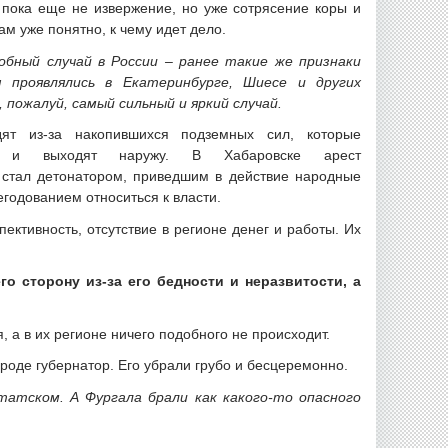
 пока еще не извержение, но уже сотрясение коры и
ам уже понятно, к чему идет дело.
обный случай в России – ранее такие же признаки
я проявлялись в Екатеринбурге, Шиесе и других
 пожалуй, самый сильный и яркий случай.
дят из-за накопившихся подземных сил, которые
ы и выходят наружу. В Хабаровске арест
а
стал детонатором, приведшим в действие народные
егодованием относиться к власти.
ктивность, отсутствие в регионе денег и работы. Их
о сторону из-за его бедности и неразвитости, а
, а в их регионе ничего подобного не происходит.
роде губернатор. Его убрали грубо и бесцеремонно.
атском. А Фургала брали как какого-то опасного