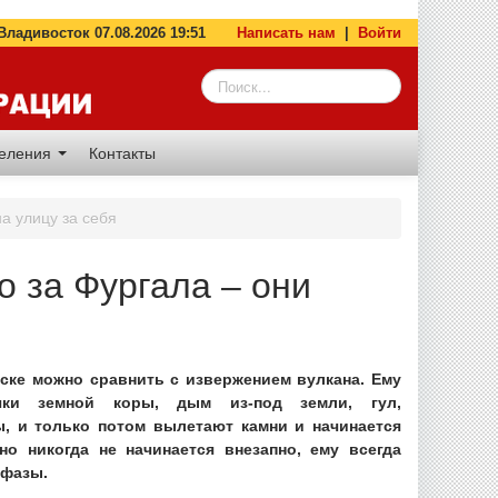
адивосток 07.08.2026 19:51
Написать нам
|
Войти
деления
Контакты
а улицу за себя
о за Фургала – они
ске можно сравнить с извержением вулкана. Ему
чки земной коры, дым из-под земли, гул,
, и только потом вылетают камни и начинается
но никогда не начинается внезапно, ему всегда
 фазы.