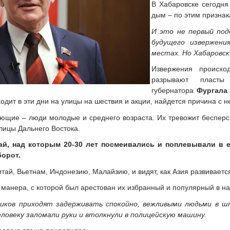
В Хабаровске сегодня
дым – по этим признак
И это не первый под
будущего извержени
местах. Но Хабаровск,
Извержения происхо
разрывают пласт
губернатора
Фургал
ходит в эти дни на улицы на шествия и акции, найдется причина с н
ющие – люди молодые и среднего возраста. Их тревожит бесперспе
лицы Дальнего Востока.
й, над которым 20-30 лет посмеивались и поплевывали в ег
борот.
итай, Вьетнам, Индонезию, Малайзию, и видят, как Азия развивается
манера, с которой был арестован их избранный и популярный в на
иков приходят задерживать спокойно, вежливыми людьми в шт
еловеку заломали руки и втолкнули в полицейскую машину.