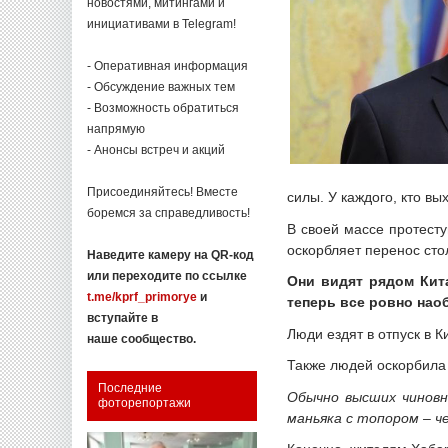
новостями, митингами и
инициативами в Telegram!
- Оперативная информация
- Обсуждение важных тем
- Возможность обратиться
напрямую
- Анонсы встреч и акций
Присоединяйтесь! Вместе
силы. У каждого, кто вы
боремся за справедливость!
В своей массе протесту
оскорбляет перенос сто
Наведите камеру на QR-код
или переходите по ссылке
Они видят рядом Кита
t.me/kprf_primorye
и
теперь все ровно нао
вступайте в
Люди ездят в отпуск в К
наше сообщество.
Также людей оскорбила 
Последние
Обычно высших чиновн
фоторепортажи
маньяка с топором – ч