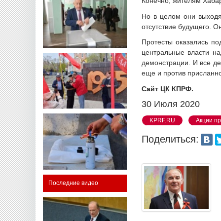
Конечно, жителям Хабар
Но в целом они выходят
отсутствие будущего. О
Протесты оказались по
центральные власти на
демонстрации. И все де
еще и против присланно
Сайт ЦК КПРФ.
30 Июля 2020
KPRF.RU
Акции п
Поделиться:
Последние видео