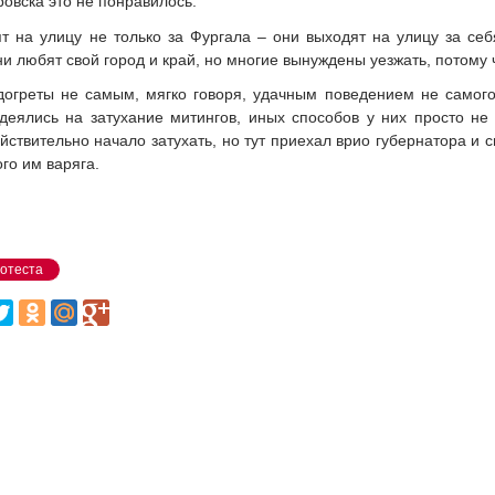
овска это не понравилось.
 на улицу не только за Фургала – они выходят на улицу за себя.
ни любят свой город и край, но многие вынуждены уезжать, потому 
догреты не самым, мягко говоря, удачным поведением не самого 
деялись на затухание митингов, иных способов у них просто н
йствительно начало затухать, но тут приехал врио губернатора и
го им варяга.
ротеста