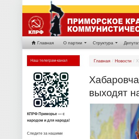
Главная
О партии
Структура
Депут
Наш телеграм-канал
Главная
/
Новости
/
Х
Хабаровча
выходят на
КПРФ Приморье — с
народом и для народа!
Следите за нашими