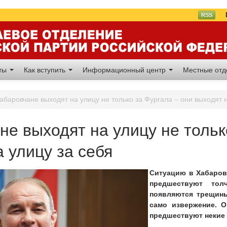
Вл
RSS
аты
Как вступить
Информационный центр
Местные от
абаровчане выходят на улицу не только за Фургала – они выходят н
не выходят на улицу не тольк
 улицу за себя
Ситуацию в Хабаров
предшествуют тол
появляются трещины
само извержение. О
предшествуют некие