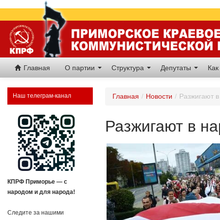
Главная
О партии
Структура
Депутаты
Как
Наш телеграм-канал
Главная
/
Новости
/
Разжигают в
Разжигают в н
КПРФ Приморье — с
народом и для народа!
Следите за нашими