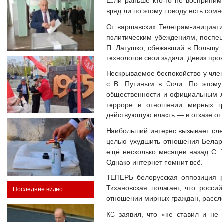
Если раньше кто-то не восприним
вряд ли по этому поводу есть сом
От варшавских Телеграм-инициати
политическим убеждениям, поспеш
П. Латушко, сбежавший в Польшу. 
технологов свои задачи. Девиз пров
Нескрываемое беспокойство у член
с В. Путиным в Сочи. По этому
общественности и официальным л
терроре в отношении мирных г
действующую власть — в отказе от
Наибольший интерес вызывает сле
целью ухудшить отношения Белар
ещё несколько месяцев назад С. 
Однако интернет помнит всё.
ТЕПЕРЬ белорусская оппозиция р
Тихановская полагает, что росси
Последние видео
отношении мирных граждан, рассле
КС заявил, что «не ставил и не 