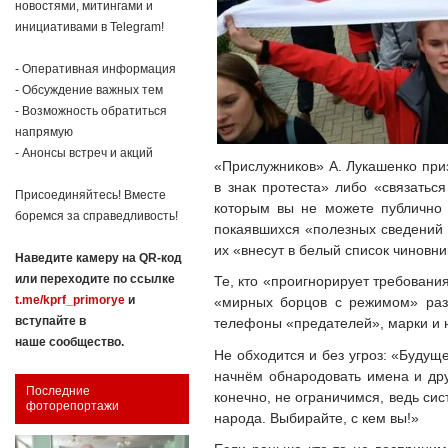
новостями, митингами и
инициативами в Telegram!
- Оперативная информация
- Обсуждение важных тем
- Возможность обратиться
напрямую
- Анонсы встреч и акций
«Прислужников» А. Лукашенко при
в знак протеста» либо «связатьс
Присоединяйтесь! Вместе
которым вы не можете публично 
боремся за справедливость!
покаявшихся «полезных сведений 
их «внесут в белый список чиновни
Наведите камеру на QR-код
или переходите по ссылке
Те, кто «проигнорирует требовани
t.me/kprf_primorye
и
«мирных борцов с режимом» раз
вступайте в
телефоны «предателей», марки и н
наше сообщество.
Не обходится и без угроз: «Будущ
начнём обнародовать имена и дру
Последние
конечно, не ограничимся, ведь сис
фоторепортажи
народа. Выбирайте, с кем вы!»