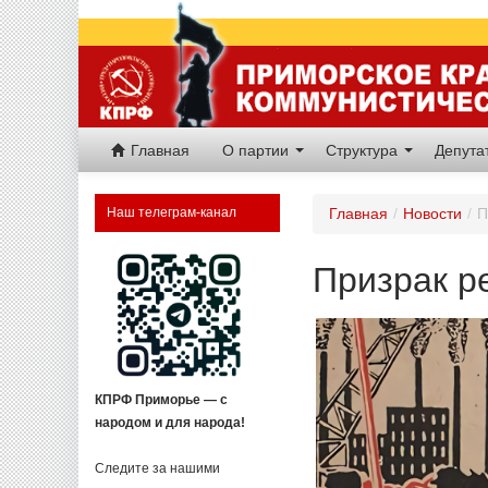
Главная
О партии
Структура
Депут
Наш телеграм-канал
Главная
/
Новости
/
П
Призрак р
КПРФ Приморье — с
народом и для народа!
Следите за нашими