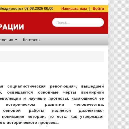
адивосток 07.08.2026 00:00
Написать нам
|
Войти
деления
Контакты
ая социалистическая революция», вышедшей
е, освещаются основные черты всемирной
революции и научные прогнозы, касающиеся её
историческом развитии человечества.
й основой работы является диалектико-
 понимание истории, то есть, как утверждает
ого исторического процесса.