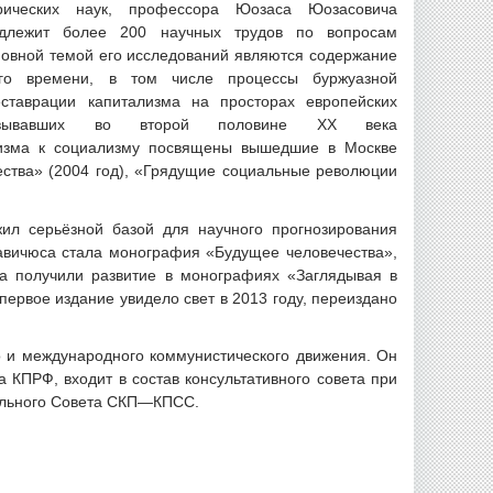
рических наук, профессора Юозаса Юозасовича
длежит более 200 научных трудов по вопросам
овной темой его исследований являются содержание
го времени, в том числе процессы буржуазной
ставрации капитализма на просторах европейских
азовывавших во второй половине ХХ века
лизма к социализму посвящены вышедшие в Москве
ества» (2004 год), «Грядущие социальные революции
ил серьёзной базой для научного прогнозирования
авичюса стала монография «Будущее человечества»,
да получили развитие в монографиях «Заглядывая в
первое издание увидело свет в 2013 году, переиздано
о и международного коммунистического движения. Он
а КПРФ, входит в состав консультативного совета при
ального Совета СКП—КПСС.