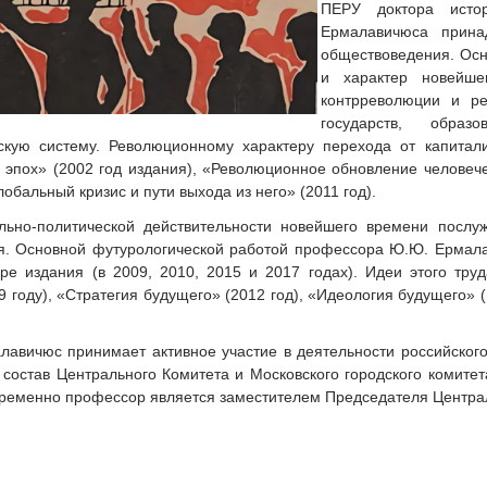
ПЕРУ доктора исто
Ермалавичюса прина
обществоведения. Осн
и характер новейше
контрреволюции и ре
государств, обр
скую систему. Революционному характеру перехода от капита
эпох» (2002 год издания), «Революционное обновление человеч
Глобальный кризис и пути выхода из него» (2011 год).
льно-политической действительности новейшего времени послуж
я. Основной футурологической работой профессора Ю.Ю. Ермал
е издания (в 2009, 2010, 2015 и 2017 годах). Идеи этого тру
 году), «Стратегия будущего» (2012 год), «Идеология будущего» (
авичюс принимает активное участие в деятельности российског
 состав Центрального Комитета и Московского городского комитет
ременно профессор является заместителем Председателя Центр