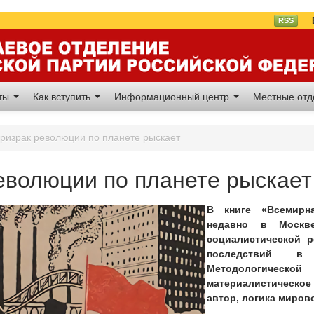
Вл
RSS
аты
Как вступить
Информационный центр
Местные от
ризрак революции по планете рыскает
еволюции по планете рыскает
В книге «Всемирн
недавно в Москв
социалистической 
последствий в 
Методологическо
материалистическое
автор, логика миров