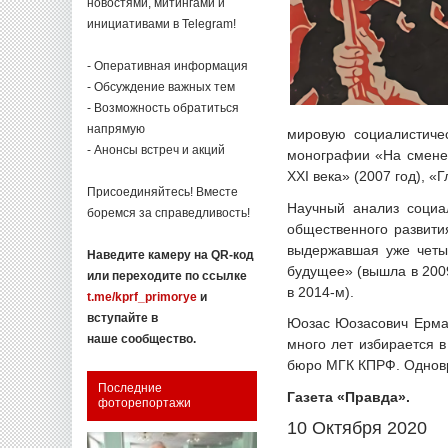
новостями, митингами и
инициативами в Telegram!
- Оперативная информация
- Обсуждение важных тем
- Возможность обратиться
напрямую
мировую социалистиче
- Анонсы встреч и акций
монографии «На смене 
XXI века» (2007 год), «
Присоединяйтесь! Вместе
Научный анализ социа
боремся за справедливость!
общественного развити
выдержавшая уже четыр
Наведите камеру на QR-код
будущее» (вышла в 2009
или переходите по ссылке
в 2014-м).
t.me/kprf_primorye
и
вступайте в
Юозас Юозасович Ермал
наше сообщество.
много лет избирается в
бюро МГК КПРФ. Однов
Последние
Газета «Правда».
фоторепортажи
10 Октября 2020