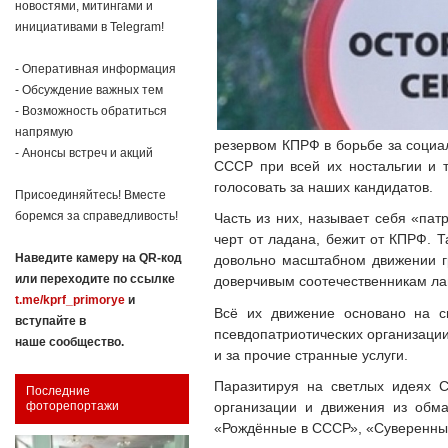
новостями, митингами и
инициативами в Telegram!
- Оперативная информация
- Обсуждение важных тем
- Возможность обратиться
напрямую
резервом КПРФ в борьбе за социал
- Анонсы встреч и акций
СССР при всей их ностальгии и т
голосовать за наших кандидатов.
Присоединяйтесь! Вместе
боремся за справедливость!
Часть из них, называет себя «пат
черт от ладана, бежит от КПРФ. Т
Наведите камеру на QR-код
довольно масштабном движении гр
или переходите по ссылке
доверчивым соотечественникам ла
t.me/kprf_primorye
и
Всё их движение основано на с
вступайте в
псевдопатриотических организации
наше сообщество.
и за прочие странные услуги.
Паразитируя на светлых идеях 
Последние
организации и движения из обма
фоторепортажи
«Рождённые в СССР», «Суверенны