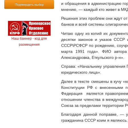
и обращения в администрацию горо
Подтвердить выбор
мнению, — каждый кто живет в МКД
Решения этих проблем они ждут от 
банков и всей системы олигархичес
Читаю одну из копий их документ
Наш баннер - код для
десятки законов и указов СССР 
размещения
СССР\РСФСР по рождению, соучре
марта 1991 года». ФИО автора
Александровка, Еткульского р-н».
Справа: «Начальнику управления 
юридического лица».
Далее в тексте смешены в кучу «
Конституции РФ с внесенными п
Федерация является правопреем
отношении членства в международ
Союза за пределами территории Р
Благодаря данной поправке, — у
гражданина СССР коим я являюсь.