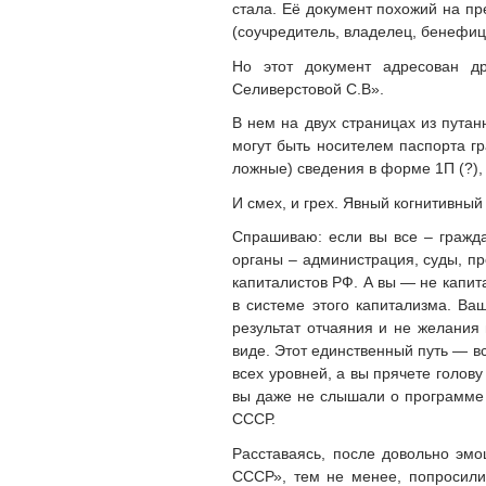
стала. Её документ похожий на 
(соучредитель, владелец, бенеф
Но этот документ адресован д
Селиверстовой С.В».
В нем на двух страницах из путан
могут быть носителем паспорта г
ложные) сведения в форме 1П (?), 
И смех, и грех. Явный когнитивный
Спрашиваю: если вы все – гражд
органы – администрация, суды, пр
капиталистов РФ. А вы — не капит
в системе этого капитализма. Ва
результат отчаяния и не желания
виде. Этот единственный путь — в
всех уровней, а вы прячете голову
вы даже не слышали о программе 
СССР.
Расставаясь, после довольно эмо
СССР», тем не менее, попросили