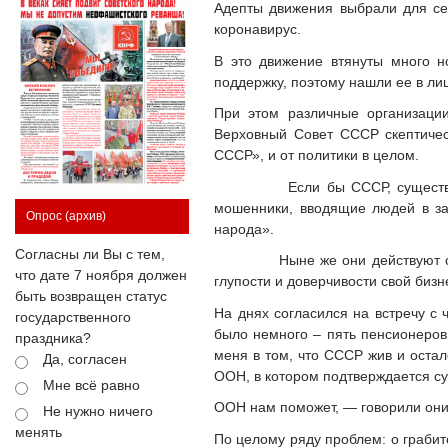
Адепты движения выбрали для себ
коронавирус.
В это движение втянуты много н
поддержку, поэтому нашли ее в л
При этом различные организаци
Верховный Совет СССР скептичес
СССР», и от политики в целом.
Если бы СССР, существование 
мошенники, вводящие людей в за
Опрос
(архив)
народа».
Согласны ли Вы с тем,
Ныне же они действуют открыто
что дате 7 ноября должен
глупости и доверчивости свой бизн
быть возвращен статус
На днях согласился на встречу с
государственного
было немного – пять пенсионеров
праздника?
меня в том, что СССР жив и остал
Да, согласен
ООН, в котором подтверждается с
Мне всё равно
ООН нам поможет, — говорили они,
Не нужно ничего
менять
По целому ряду проблем: о грабит