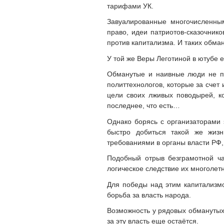
тарифами УК.
Завуалированные многочисленны
право, идеи патриотов-сказочник
против капитализма. И таких обма
У той же Веры Леготиной в ютубе 
Обманутые и наивные люди не по
политтехнологов, которые за счет
цели своих лживых поводырей, ко
последнее, что есть…
Однако борясь с организаторами 
быстро добиться такой же жиз
требованиями в органы власти РФ, 
Подобный отрыв безграмотной ча
логическое следствие их многоле
Для победы над этим капитализмо
борьба за власть народа.
Возможность у рядовых обманутых 
за эту власть еще остаётся.