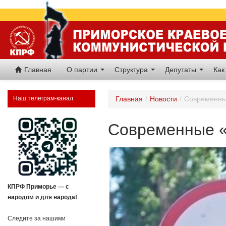
Главная
О партии
Структура
Депутаты
Как
Наш телеграм-канал
Главная
/
Новости
/
Современны
Современные «
КПРФ Приморье — с
народом и для народа!
Следите за нашими