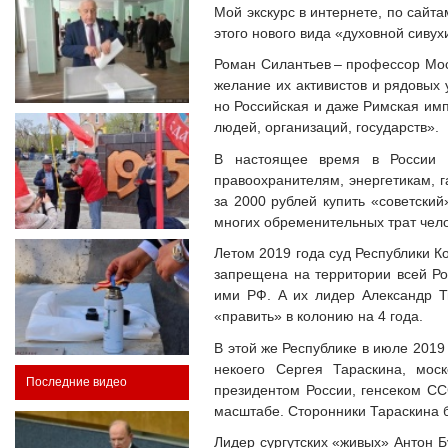
Мой экскурс в интернете, по сайта
этого нового вида «духовной сиву
Роман Силантьев – профессор Моск
желание их активистов и рядовых 
но Российская и даже Римская имп
людей, организаций, государств».
В настоящее время в России н
правоохранителям, энергетикам, г
за 2000 рублей купить «советски
многих обременительных трат чело
Летом 2019 года суд Республики К
запрещена на территории всей Ро
ими РФ. А их лидер Александр Т
«править» в колонию на 4 года.
В этой же Республике в июле 2019
некоего Сергея Тараскина, мос
Последние видео
президентом России, генсеком СС
масштабе. Сторонники Тараскина б
Лидер сургутских «живых» Антон Б