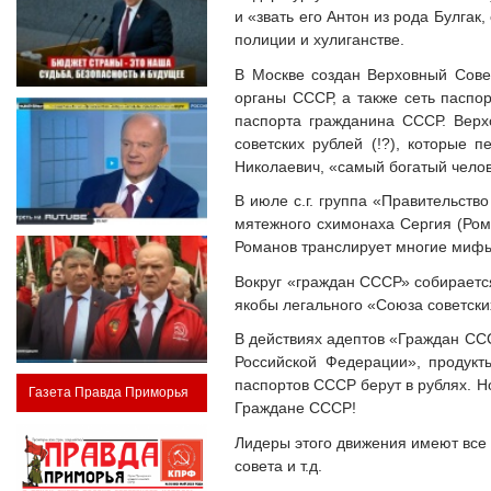
и «звать его Антон из рода Булга
полиции и хулиганстве.
В Москве создан Верховный Сове
органы СССР, а также сеть паспор
паспорта гражданина СССР. Верх
советских рублей (!?), которые
Николаевич, «самый богатый челов
В июле с.г. группа «Правительст
мятежного схимонаха Сергия (Рома
Романов транслирует многие мифы
Вокруг «граждан СССР» собираетс
якобы легального «Союза советски
В действиях адептов «Граждан СС
Российской Федерации», продукт
паспортов СССР берут в рублях. Но
Газета Правда Приморья
Граждане СССР!
Лидеры этого движения имеют все
совета и т.д.