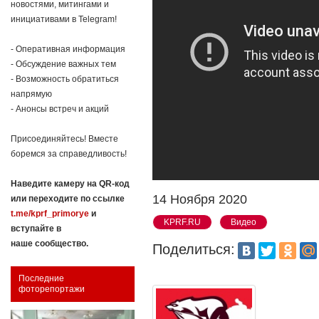
новостями, митингами и
инициативами в Telegram!
- Оперативная информация
- Обсуждение важных тем
- Возможность обратиться
напрямую
- Анонсы встреч и акций
Присоединяйтесь! Вместе
боремся за справедливость!
Наведите камеру на QR-код
14 Ноября 2020
или переходите по ссылке
t.me/kprf_primorye
и
KPRF.RU
Видео
вступайте в
наше сообщество.
Поделиться:
Последние
фоторепортажи