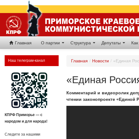
Главная
О партии
Структура
Депутаты
Как
Наш телеграм-канал
Главная
/
Новости
/
«Единая Рос
«Единая Росси
Комментарий и видеоролик деп
чтении законопроекте «Единой 
КПРФ Приморье — с
народом и для народа!
Следите за нашими