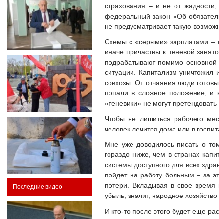
страхования – и не от жадности,
федеральный закон «Об обязатель
не предусматривает такую возможн
Схемы с «серыми» зарплатами – о
иначе причастны к теневой занят
подрабатывают помимо основной р
ситуации. Капитализм уничтожил 
совхозы. От отчаяния люди готовы
попали в сложное положение, и 
«теневики» не могут претендовать
Чтобы не лишиться рабочего мес
человек лечится дома или в госпит
Мне уже доводилось писать о том
гораздо ниже, чем в странах капи
системы доступного для всех здрав
пойдет на работу больным – за э
потери. Вкладывая в свое время 
Последние видео
убыль, значит, народное хозяйство
И кто-то после этого будет еще р