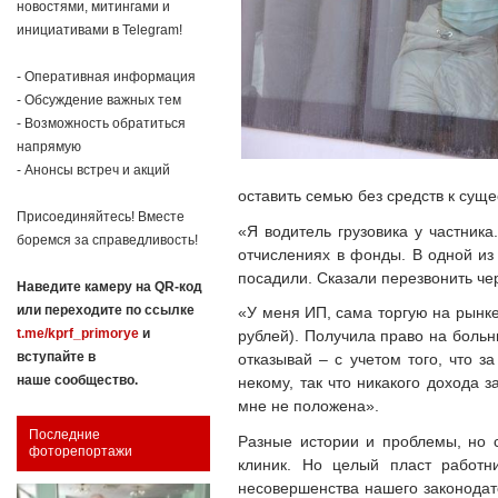
новостями, митингами и
инициативами в Telegram!
- Оперативная информация
- Обсуждение важных тем
- Возможность обратиться
напрямую
- Анонсы встреч и акций
оставить семью без средств к суще
Присоединяйтесь! Вместе
«Я водитель грузовика у частника
боремся за справедливость!
отчислениях в фонды. В одной из
посадили. Сказали перезвонить че
Наведите камеру на QR-код
или переходите по ссылке
«У меня ИП, сама торгую на рынке.
t.me/kprf_primorye
и
рублей). Получила право на больни
вступайте в
отказывай – с учетом того, что 
наше сообщество.
некому, так что никакого дохода 
мне не положена».
Последние
Разные истории и проблемы, но 
фоторепортажи
клиник. Но целый пласт работни
несовершенства нашего законодат