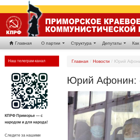
Главная
О партии
Структура
Депутаты
Как
Наш телеграм-канал
Главная
/
Новости
/
Юрий Афонин
Юрий Афонин: 
КПРФ Приморье — с
народом и для народа!
Следите за нашими