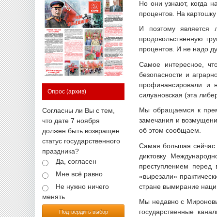
Но они узнают, когда н
процентов. На картошку
И поэтому является 
продовольственную гру
процентов. И не надо д
Самое интересное, чт
безопасности и аграрн
профинансировали и н
Опрос
(архив)
силуановская (эта либе
Мы обращаемся к прем
Согласны ли Вы с тем,
замечания и возмущение
что дате 7 ноября
об этом сообщаем.
должен быть возвращен
статус государственного
Самая большая сейчас 
праздника?
диктовку Международн
Да, согласен
преступлением перед 
Мне всё равно
«вырезали» практическ
стране вымирание нации
Не нужно ничего
менять
Мы недавно с Мироновы
государственные кана
Подтвердить выбор