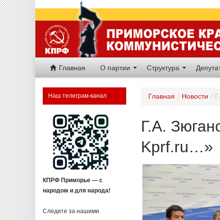
Главная
О партии
Структура
Депут
Наш телеграм-канал
Главная
/
Новости
/
Г
Г.А. Зюган
Kprf.ru…»
КПРФ Приморье — с
народом и для народа!
Следите за нашими