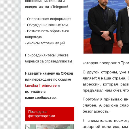
новостями, митингами и
инициативами в Telegram!
- Оперативная информация
- Обсуждение важных тем
- Возможность обратиться
напрямую
- Анонсы встреч и акций
Присоединяйтесь! Вместе
боремся за справедливость!
которую похоронил Трам
С другой стороны, уже
Наведите камеру на QR-код
является наша страна. 
или переходите по ссылке
агрессии, которая раз
t.me/kprf_primorye
и
предъявил нам счет, чт
вступайте в
наше сообщество.
Поэтому я призываю вни
слабее. А раз она сла
безопасность.
Последние
фоторепортажи
Я внимательно посмотр
аграрной политике, мы