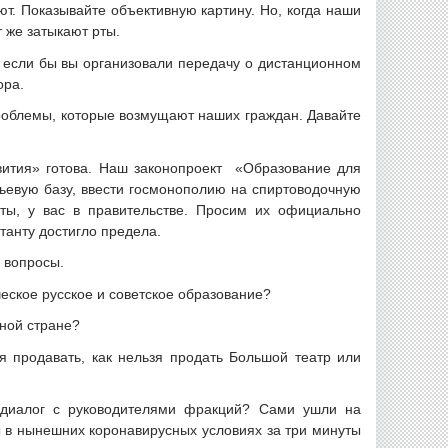
т. Показывайте объективную картину. Но, когда наши
 же затыкают рты.
 если бы вы организовали передачу о дистанционном
ора.
проблемы, которые возмущают наших граждан. Давайте
ития» готова. Наш законопроект «Образование для
рьевую базу, ввести госмонополию на спиртоводочную
ты, у вас в правительстве. Просим их официально
танту достигло предела.
 вопросы.
еское русское и советское образование?
ьной стране?
 продавать, как нельзя продать Большой театр или
й диалог с руководителями фракций? Сами ушли на
ы в нынешних коронавирусных условиях за три минуты