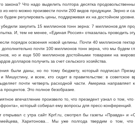
о закона? Что надо выделить полтора десятка продовольственных
бо из него можно произвести почти 200 видов продукции. Зерно и с
но будем регулировать цены, поддерживая их на достойном уровне
о убедили закупить 15 миллионов тонн зерна: 7 миллионов для п
пытка. И, тем не менее, «Единая Россия» отказалась проводить эт
несли порядок освоения новой целины. Почти 40 миллионов гекта
и дополнительно почти 100 миллионов тонн зерна, что мы будем 
онов, но и еще 500 миллионов достойными товарами на мирово
рдов долларов получить за счет сельского хозяйства.
ения были даны, но по тому бюджету, который подписал Презид
и Мишустину, и всем, кто сидит в правительстве: в советское 
деляет почти четверть расходной части. Америка направляет к
ра процентов. Это полное безобразие.
ятное впечатление произвело то, что президент узнал о том, что
фронта», который собирал ему вопросы для пресс-конференций.
 открывал с утра сайт Kprf.ru, смотрел бы газеты «Правда» и «
мейцева, Харитонова... Мы уже полгода твердим о том, что