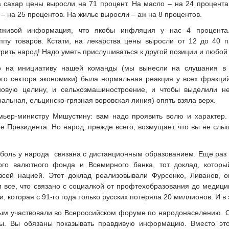
а сахар цены выросли на 71 процент. На масло – на 24 процента.
 – на 25 процентов. На жилье выросли – аж на 8 процентов.
лживой информация, что якобы инфляция у нас 4 процента.
ппу товаров. Кстати, на лекарства цены выросли от 12 до 40 
урить народ! Надо уметь прислушиваться к другой позиции и любой
о на инициативу нашей команды (мы вынесли на слушания в 
ого сектора экономики) была нормальная реакция у всех фракций
овую целину, и сельхозмашиностроение, и чтобы выделили н
ральная, ельцинско-грязная воровская линия) опять взяла верх.
ьер-министру Мишустину: вам надо проявить волю и характер. 
 Президента. Но народ, прежде всего, возмущает, что вы не слыш
боль у народа связана с дистанционным образованием. Еще раз н
ого валютного фонда и Всемирного банка, тот доклад, которы
всей нацией. Этот доклад реализовывали Фурсенко, Ливанов, о
и все, что связано с социалкой от профтехобразования до медиц
, которая с 91-го года только русских потеряла 20 миллионов. И в
м участвовали во Всероссийском форуме по народонаселению. О
лы. Вы обязаны показывать правдивую информацию. Вместо этог