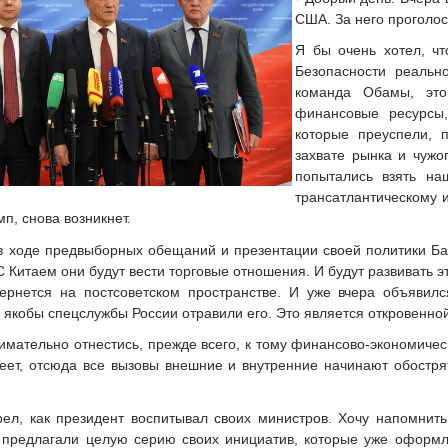
США. За него проголо
Я бы очень хотел, ч
Безопасности реальн
команда Обамы, это
финансовые ресурсы
которые преуспели, 
захвате рынка и чужо
попытались взять на
трансатлантическому и
п, снова возникнет.
 в ходе предвыборных обещаний и презентации своей политики Б
С Китаем они будут вести торговые отношения. И будут развивать э
вернется на постсоветском пространстве. И уже вчера объяви
о якобы спецслужбы России отравили его. Это является откровенно
мательно отнестись, прежде всего, к тому финансово-экономическ
беет, отсюда все вызовы внешние и внутренние начинают обостря
ел, как президент воспитывал своих министров. Хочу напомнить
 предлагали целую серию своих инициатив, которые уже оформл