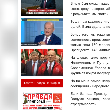
В чем был смысл нашег
всего, цену на зерно, и
в результате мы спокой
Тогда нам казалось, чт
целей. Была сделана по
Более того, мы тогда в
возможность произвест
только свои 150 милли
Президента: 145 миллиа
На словах такие поруч
Напоминаем и Путину, 
Современная Европа вы
крутимся вокруг полуто
Но на меня самое непри
Газета Правда Приморья
сообщений «Народного 
Если бы наш Президент
Госдуме Кашина, Коло
отрегулировать.