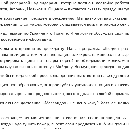
ной расправой над лидерами, которые честно и достойно работаю
ков, Афонин, Новиков и Ющенко – пытаются сказать правду, им тут
те возмущение Президента бесконечно. Мы давно бы вам сказали,
хранении. О ситуации, которая складывается вокруг аграрного сект
 нас темами по Украине и о Трампе. И не хотите обсуждать свои 
и достоверной информации.
иалы и отправили их президенту. Наша программа «Бюджет разв
 Наша позиция о том, что надо национализировать минерально-сы
егулировать цены на товары первой необходимости медикамен
ом случае вы гоните страну к Майдану. Возмущение граждан по дис
чтобы в ходе своей пресс-конференции вы ответили на следующие
ционное образование, которое губит и уничтожает нацию и классич
лировать цены на продовольствие, как это делают в любой нормал
ональное достояние «Массандра» не ясно кому? Хотя ее нельзя
, состоящее из министров, не в состоянии вести полноценны
, когда надо тушить пожар, вносят свои предложения. А мы должн