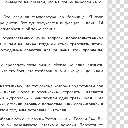
 Почему то не сказали, что на гречку выросли на 20
 Это средняя температура по больнице. Я взял
процентов. Вот тут получается инфляция – почти 14
 альтернативной точке зрения.
Государственную думу вопросы продовольственной
. И, тем не менее, когда мы стали требовать, чтобы
еобходимые средства для решения этой проблемы,
И проводить свою линию. Можно, конечно, слушать
ите его боль, его требования. А мы каждый день вам
апоминаю, что тот доклад, который подготовлен под
й писал Сорос и российские «соросята», является
ни «угробили» и уничтожили одну треть школ. Они
ины, оголили деревню полностью. Они организовали в
 этом году еще потеряем 350 тысяч.
бращаюсь еще раз к «России-1» и к «России-24». Вы
о вы показываете негатив о Хакасии. Перестаньте