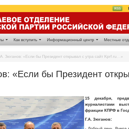
Вл
RSS
аты
Как вступить
Информационный центр
Местные от
.А. Зюганов: «Если бы Президент открывал с утра сайт Kprf.ru…»
ов: «Если бы Президент откры
15 декабря, пред
журналистами выс
фракции КПРФ в Госд
Г.А. Зюганов:
- Добрый день. Вчера 