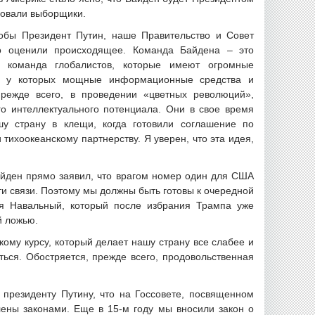
совали выборщики.
тобы Президент Путин, наше Правительство и Совет
о оценили происходящее. Команда Байдена – это
 команда глобалистов, которые имеют огромные
, у которых мощные информационные средства и
прежде всего, в проведении «цветных революций»,
го интеллектуального потенциала. Они в свое время
шу страну в клещи, когда готовили соглашение по
 тихоокеанскому партнерству. Я уверен, что эта идея,
айден прямо заявил, что врагом номер один для США
ти связи. Поэтому мы должны быть готовы к очередной
лся Навальный, который после избрания Трампа уже
й ложью.
ому курсу, который делает нашу страну все слабее и
ться. Обостряется, прежде всего, продовольственная
 президенту Путину, что на Госсовете, посвященном
ены законами. Еще в 15-м году мы вносили закон о