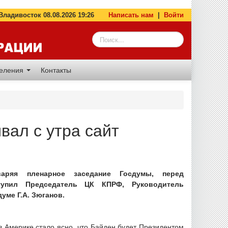
адивосток 08.08.2026 19:26
Написать нам
|
Войти
деления
Контакты
вал с утра сайт
варяя пленарное заседание Госдумы, перед
тупил Председатель ЦК КПРФ, Руководитель
уме Г.А. Зюганов.
в Америке стало ясно, что Байден будет Президентом