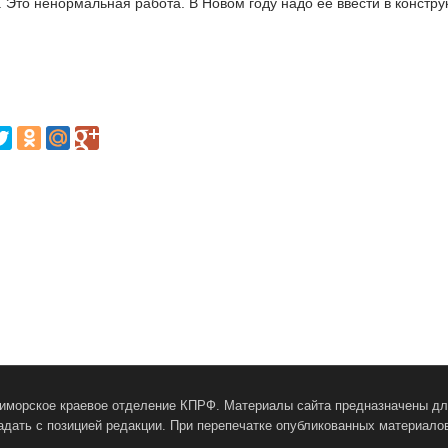
 Это ненормальная работа. В Новом году надо ее ввести в констру
Приморское краевое отделение КПРФ. Материалы сайта предназначены для
адать с позицией редакции. При перепечатке опубликованных материалов