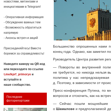
новостями, митингами и
инициативами в Telegram!
- Оперативная информация
- Обсуждение важных тем
- Возможность обратиться
напрямую
- Анонсы встреч и акций
Большинство опрошенных нами по
Присоединяйтесь! Вместе
конец года. Однако, как заметил п
боремся за справедливость!
Руководитель Центра развития рег
Наведите камеру на QR-код
— Повороты во внутренней поли
или переходите по ссылке
не требуется, но никогда нельзя в
t.me/kprf_primorye
и
политика у нас непредсказуемая
вступайте в
д. Поэтому, в зависимости от про
наше сообщество.
Пресс-конференция Путина, по мн
вопросов и отскочить, как на встр
Последние
фоторепортажи
— Сейчас пошли мощнейшие в
о
Шамалове
и предполагаемой до