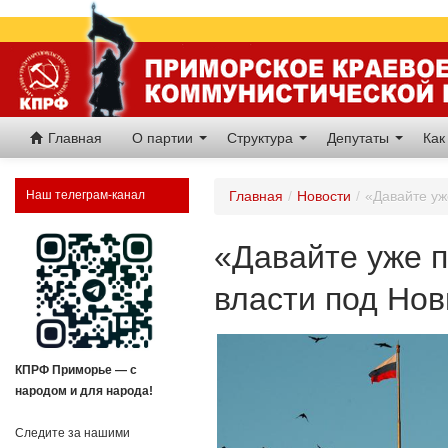
Главная
О партии
Структура
Депутаты
Как
Наш телеграм-канал
Главная
/
Новости
/
«Давайте уж
«Давайте уже п
власти под Нов
КПРФ Приморье — с
народом и для народа!
Следите за нашими