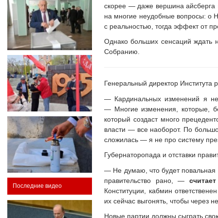
скорее — даже вершина айсберга 
на многие неудобные вопросы: о 
с реальностью, тогда эффект от п
Однако больших сенсаций ждать н
Собранию.
Генеральный директор Института 
— Кардинальных изменений я не
— Многие изменения, которые, бе
который создаст много прецеденто
власти — все наоборот. По большо
сложилась — я не про систему пре
Губернаторопада и отставки прави
— Не думаю, что будет повальная о
правительство рано, —
считает
Последние видео
Конституции, кабмин ответственен
их сейчас выгонять, чтобы через н
Новые партии должны сыграть свою 