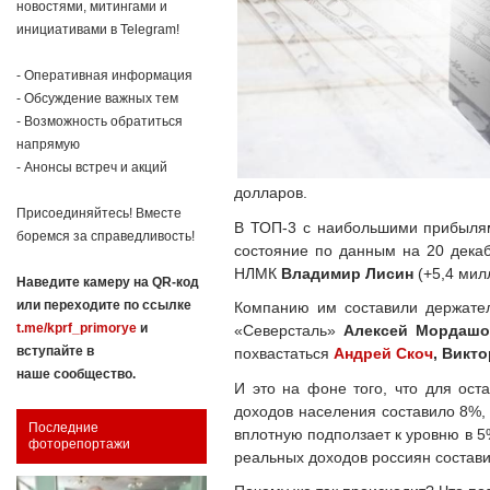
новостями, митингами и
инициативами в Telegram!
- Оперативная информация
- Обсуждение важных тем
- Возможность обратиться
напрямую
- Анонсы встреч и акций
долларов.
Присоединяйтесь! Вместе
В ТОП-3 с наибольшими прибыля
боремся за справедливость!
состояние по данным на 20 декаб
НЛМК
Владимир Лисин
(+5,4 мил
Наведите камеру на QR-код
или переходите по ссылке
Компанию им составили держате
t.me/kprf_primorye
и
«Северсталь»
Алексей Мордаш
вступайте в
похвастаться
Андрей Скоч
, Викт
наше сообщество.
И это на фоне того, что для ост
доходов населения составило 8%, 
Последние
вплотную подползает к уровню в 5
фоторепортажи
реальных доходов россиян состави