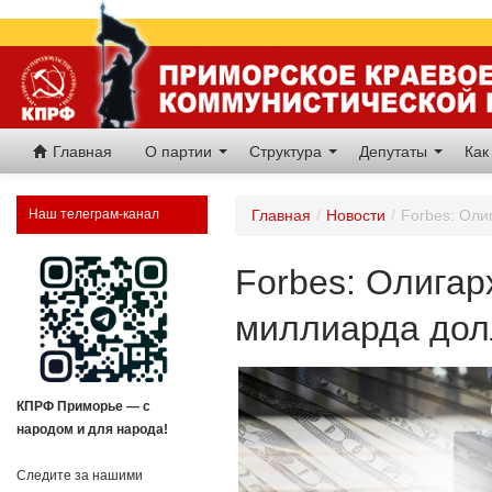
Главная
О партии
Структура
Депутаты
Как
Наш телеграм-канал
Главная
/
Новости
/
Forbes: Оли
Forbes: Олигар
миллиарда дол
КПРФ Приморье — с
народом и для народа!
Следите за нашими