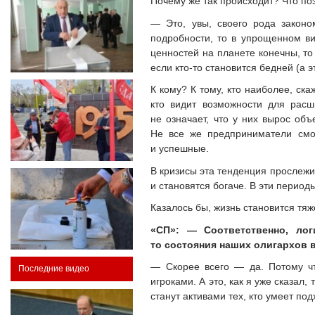
Почему же так происходит? Что по
— Это, увы, своего рода закон
подробности, то в упрощенном ви
ценностей на планете конечны, то
если кто-то становится бедней (а 
К кому? К тому, кто наиболее, ск
кто видит возможности для расш
не означает, что у них вырос об
Не все же предприниматели смог
и успешные.
В кризисы эта тенденция прослежи
и становятся богаче. В эти перио
Казалось бы, жизнь становится тя
«СП»: — Соответственно, ло
то состояния наших олигархов
— Скорее всего — да. Потому чт
Последние видео
игроками. А это, как я уже сказа
станут активами тех, кто умеет по