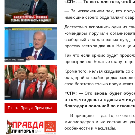
«СП»: — То есть для того, чтоб
— За исключением тех, кто полу
имеющие своего рода талант к за
Достаточно вспомнить один из са
командиры поручили организоват
свободный лес для ваших нужд, н
просеку всего за два дня. Но еще 
Так что если кризис будет продолж
пронырливее. Богатые станут еще 
Кроме того, нельзя скидывать со с
есть, крайне-крайне редко разоряе
свое богатство только приумножит.
«СП»: — Это вновь будет обус
в том, что деньги к деньгам иду
благодаря лояльной по отношен
Газета Правда Приморья
— В принципе — да. То, о чем я с
миллиардеров и их состояния ув
особенности и масштабы.