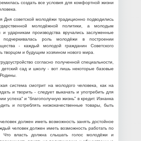
тремилась создать все условия для комфортной жизни
еловека.
я Дня советской молодёжи традиционно подводились
ударственной молодёжной политики, а молодым
м и ударникам производства вручались заслуженные
о подчеркивалась роль молодёжи в построении
бщества - каждый молодой гражданин Советского
ь творцом и будущим хозяином нового мира.
рудоустройство согласно полученной специальности,
 детский сад и школу - вот лишь некоторые базовые
 Родины.
кая система смотрит на молодого человека, как на
идать и творить - следует выкачать и употребить для
и успеха" и "благополучную жизнь" в кредит. Изнанка
дить и потреблять низкокачественные товары, быть
 человек должен иметь возможность занять достойное
аждый человек должен иметь возможность работать по
е. Что власть должна слышать голос молодёжи и