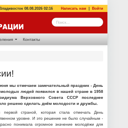
адивосток 08.08.2026 02:16
Написать нам
|
Войти
деления
Контакты
ии!
июня мы отмечаем замечательный праздник - День
 молодых людей появился в нашей стране в 1958
езидиума Верховного Совета СССР последнее
ыло решено сделать днём молодости и дружбы.
 первой страной, которая стала отмечать День
твенном уровне. И это решение не было случайным -
екрасно понимала огромное значение молодёжи для