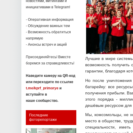
новостями, митингами и
инициативами в Telegram!
- Оперативная информация
- Обсуждение важных тем
- Возможность обратиться
напрямую
- Анонсы встреч и акций
Присоединяйтесь! Вместе
Лучшие в мире системы
боремся за справедливость!
возможность получить 
гарантии, благодаря ко
Наведите камеру на QR-код
Но после уничтожения 
или переходите по ссылке
батарейку: все ресурсы
t.me/kprf_primorye
и
получения прибыли. Вза
вступайте в
этого порядка - милли
наше сообщество.
дешёвым ресурсом для 
Мы, комсомольцы, не х
Последние
фоторепортажи
место в обществе, труд
специальности, имет