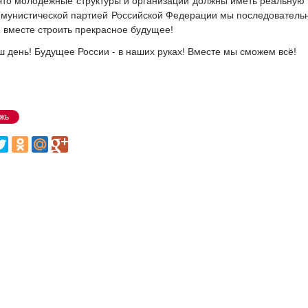
 Что молодёжные структуры и организации должны иметь реальную
ммунистической партией Российской Федерации мы последовательн
 вместе строить прекрасное будущее!
ш день! Будущее России - в наших руках! Вместе мы сможем всё!
жь