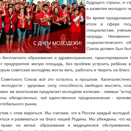
будущего страны, и с
и развития молодого ч
Во время праздновани
итоги в сфере гос
специалистам, учёны
награды. Неизменн
социалистического о
Союза должен был быт
 бесплатного образования и здравоохранения, гарантированное т
от предприятия жилую площадь, без проблем устроить ребёнка в
торым советская молодёжь могла жить, работать и творить на благо
Советского Союза всё это осталось в прошлом. Капиталистичес
 молодости - здоровье, силу, способность свободно мыслить, соз
мен же капитализм предлагает молодёжи иллюзии - лживые "истори
оны обездоленных, чьё единственное предназначение - произво
глобального рынка.
отим с этим мириться. Мы считаем, что в России каждый молодой
иться и развиваться на благо нашей Родины. Мы убеждены, что к
ь право на жильё, образование и медицинское обслуживани