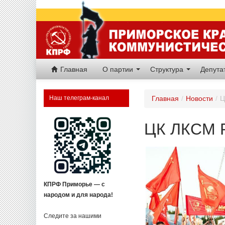
Главная
О партии
Структура
Депут
Наш телеграм-канал
Главная
/
Новости
/
Ц
ЦК ЛКСМ Р
КПРФ Приморье — с
народом и для народа!
Следите за нашими