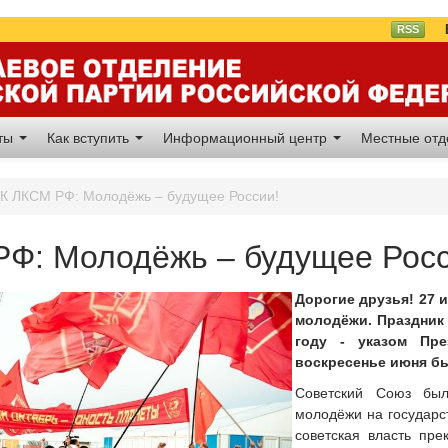
Вл
RSS
аты
Как вступить
Информационный центр
Местные от
К ЛКСМ РФ: Молодёжь – будущее России!
Ф: Молодёжь – будущее Росс
Дорогие друзья! 27 
молодёжи. Праздник
году - указом Пр
воскресенье июня б
Советский Союз был
молодёжи на государс
советская власть пр