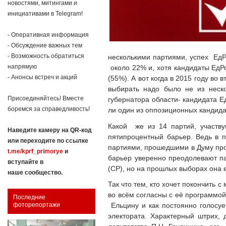
новостями, митингами и
инициативами в Telegram!
- Оперативная информация
- Обсуждение важных тем
- Возможность обратиться
несколькими партиями, успех ЕдР
напрямую
около 22% и, хотя кандидаты ЕдР
- Анонсы встреч и акций
(55%). А вот когда в 2015 году во
выбирать надо было не из неск
Присоединяйтесь! Вместе
губернатора области- кандидата Ед
боремся за справедливость!
ли один из оппозиционных кандид
Какой же из 14 партий, участву
Наведите камеру на QR-код
пятипроцентный барьер. Ведь в п
или переходите по ссылке
партиями, прошедшими в Думу проп
t.me/kprf_primorye
и
барьер уверенно преодолевают па
вступайте в
(СР), но на прошлых выборах она е
наше сообщество.
Так что тем, кто хочет покончить
во всём согласны с её программой
Последние
Ельцину и как постоянно голосу
фоторепортажи
электората. Характерный штрих,