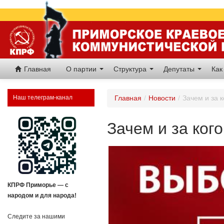
Главная
О партии
Структура
Депутаты
Как
Наш телеграм-канал
Главная
/
Новости
/
Зачем и за к
Зачем и за ког
КПРФ Приморье — с
народом и для народа!
Следите за нашими