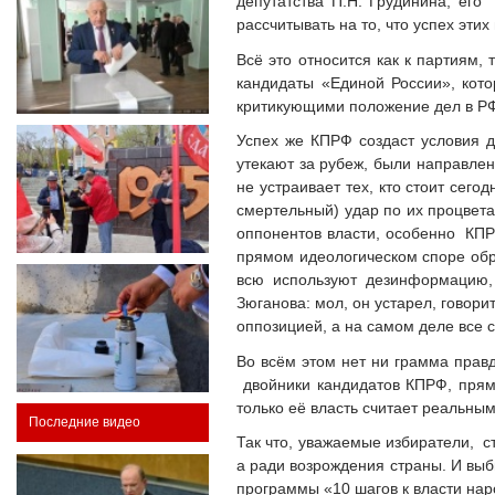
депутатства П.Н. Грудинина, ег
рассчитывать на то, что успех эти
Всё это относится как к партиям,
кандидаты «Единой России», кото
критикующими положение дел в РФ
Успех же КПРФ создаст условия д
утекают за рубеж, были направлен
не устраивает тех, кто стоит сег
смертельный) удар по их процветан
оппонентов власти, особенно КПР
прямом идеологическом споре обр
всю используют дезинформацию
Зюганова: мол, он устарел, говори
оппозицией, а на самом деле все с
Во всём этом нет ни грамма правд
двойники кандидатов КПРФ, пряма
только её власть считает реальны
Последние видео
Так что, уважаемые избиратели, с
а ради возрождения страны. И выби
программы «10 шагов к власти нар