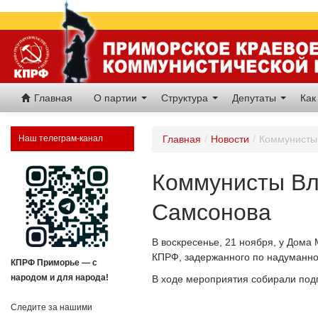
Главная
О партии
Структура
Депутаты
Как
Наш телеграм-канал
Главная
/
Новости
/
Коммунисты 
Коммунисты Вла
Самсонова
В воскресенье, 21 ноября, у Дома
КПРФ, задержанного по надуманн
КПРФ Приморье — с
народом и для народа!
В ходе мероприятия собирали подп
Следите за нашими