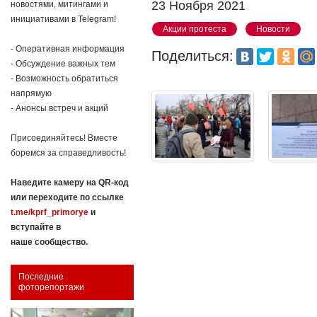
23 Ноября 2021
новостями, митингами и
инициативами в Telegram!
Акции протеста
Новости
- Оперативная информация
Поделиться:
- Обсуждение важных тем
- Возможность обратиться
напрямую
- Анонсы встреч и акций
Присоединяйтесь! Вместе
боремся за справедливость!
Наведите камеру на QR-код
или переходите по ссылке
t.me/kprf_primorye
и
вступайте в
наше сообщество.
Последние
фоторепортажи