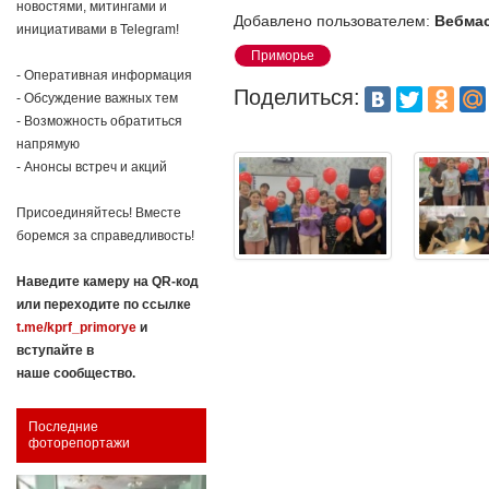
новостями, митингами и
Добавлено пользователем:
Вебма
инициативами в Telegram!
Приморье
- Оперативная информация
Поделиться:
- Обсуждение важных тем
- Возможность обратиться
напрямую
- Анонсы встреч и акций
Присоединяйтесь! Вместе
боремся за справедливость!
Наведите камеру на QR-код
или переходите по ссылке
t.me/kprf_primorye
и
вступайте в
наше сообщество.
Последние
фоторепортажи