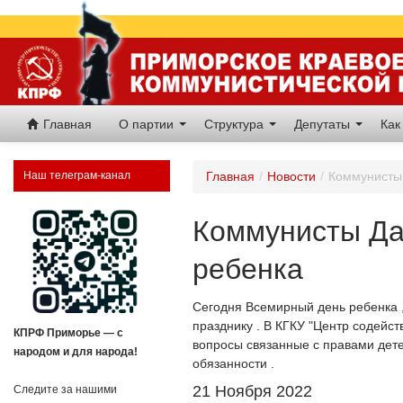
Главная
О партии
Структура
Депутаты
Как
Наш телеграм-канал
Главная
/
Новости
/
Коммунисты 
Коммунисты Да
ребенка
Сегодня Всемирный день ребенка ,
празднику . В КГКУ "Центр содейс
КПРФ Приморье — с
вопросы связанные с правами дете
народом и для народа!
обязанности .
21 Ноября 2022
Следите за нашими