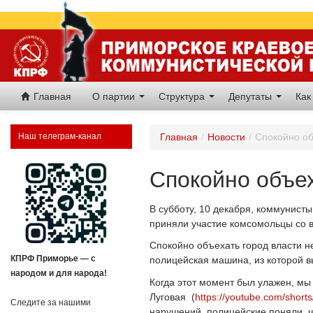
Главная
О партии
Структура
Депутаты
Как
Наш телеграм-канал
Главная
/
Новости
/
Спокойно об
Спокойно объех
В субботу, 10 декабря, коммунист
приняли участие комсомольцы со вс
Спокойно объехать город власти 
КПРФ Приморье — с
полицейская машина, из которой в
народом и для народа!
Когда этот момент был улажен, мы
Луговая (
https://youtube.com/shor
Следите за нашими
нарушений, полицейские поняли, ч