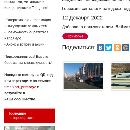
новостями, митингами и
инициативами в Telegram!
Горожане сигналили нам даже тогд
12 Декабря 2022
- Оперативная информация
- Обсуждение важных тем
Добавлено пользователем:
Вебма
- Возможность обратиться
Приморье
напрямую
- Анонсы встреч и акций
Поделиться:
Присоединяйтесь! Вместе
боремся за справедливость!
Наведите камеру на QR-код
или переходите по ссылке
t.me/kprf_primorye
и
вступайте в
наше сообщество.
Последние
фоторепортажи