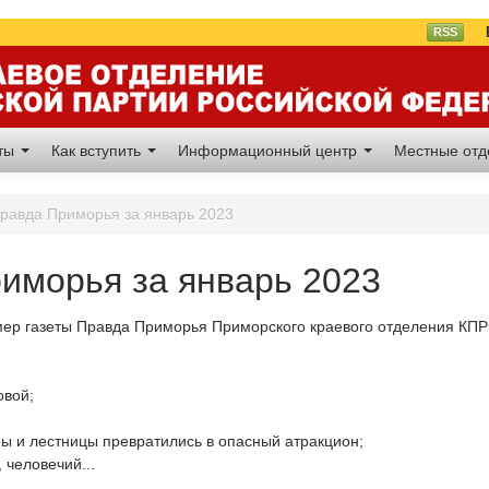
Вл
RSS
аты
Как вступить
Информационный центр
Местные от
равда Приморья за январь 2023
иморья за январь 2023
мер газеты Правда Приморья Приморского краевого отделения КП
овой;
 и лестницы превратились в опасный атракцион;
 человечий...