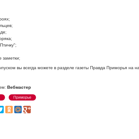
;
ероях;
льцев;
аде;
моряка;
"Птичку";
е заметки;
ыпуском вы всегда можете в разделе газеты Правда Приморья на 
ем:
Вебмастер
я
Приморье