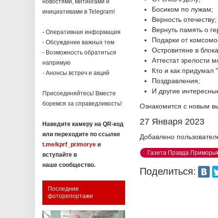
новостями, митингами и
Босиком по лужам;
инициативами в Telegram!
Верность отечеству
Вернуть память о г
- Оперативная информация
Подарки от комсомо
- Обсуждение важных тем
Островитяне в блок
- Возможность обратиться
Аттестат зрелости 
напрямую
Кто и как придумал 
- Анонсы встреч и акций
Поздравления;
И другие интересны
Присоединяйтесь! Вместе
боремся за справедливость!
Ознакомится с новым в
27 Января 2023
Наведите камеру на QR-код
или переходите по ссылке
Добавлено пользовател
t.me/kprf_primorye
и
Газета Правда Приморь
вступайте в
наше сообщество.
Поделиться:
Последние
фоторепортажи