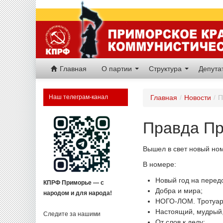
Главная
О партии
Структура
Депут
Наш телеграм-канал
Главная
/
Новости
/
П
Правда Пр
Вышел в свет новый но
В номере:
Новый год на перед
КПРФ Приморье — с
Добра и мира;
народом и для народа!
НОГО-ЛОМ. Тротуары
Настоящий, мудрый,
Следите за нашими
От слов к делу;