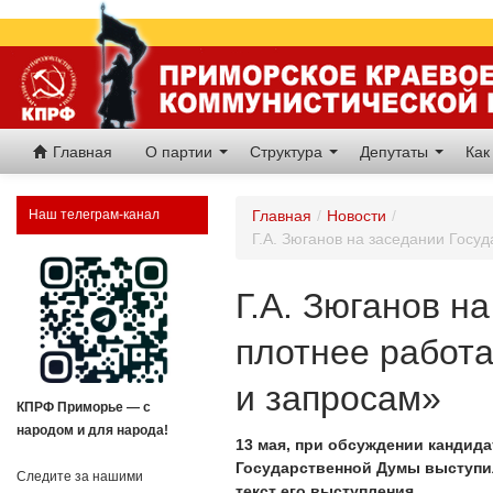
Главная
О партии
Структура
Депутаты
Как
Наш телеграм-канал
Главная
/
Новости
/
Г.А. Зюганов на заседании Госу
Г.А. Зюганов н
плотнее работа
и запросам»
КПРФ Приморье — с
народом и для народа!
13 мая, при обсуждении кандид
Государственной Думы выступи
Следите за нашими
текст его выступления.