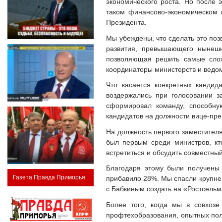
экономического роста. Но после 
таком финансово-экономическом 
Президента.
Мы убеждены, что сделать это по
развития, превышающего нынешн
позволяющая решить самые слож
координаторы министерств и ведом
Что касается конкретных кандид
воздержались при голосовании з
сформировал команду, способну
кандидатов на должности вице-пре
На должность первого заместителя
был первым среди министров, кт
встретиться и обсудить совместны
Благодаря этому были получены 
Газета Правда Приморья
прибавило 28%. Мы спасли крупней
с Бабкиным создать на «Ростсельм
Более того, когда мы в совхоз
профтехобразования, опытных поле