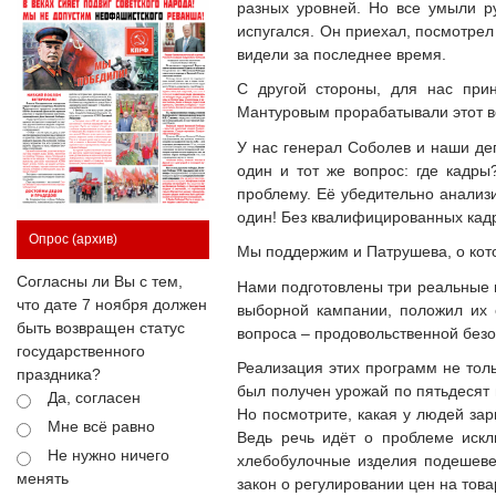
разных уровней. Но все умыли ру
испугался. Он приехал, посмотрел
видели за последнее время.
С другой стороны, для нас при
Мантуровым прорабатывали этот во
У нас генерал Соболев и наши де
один и тот же вопрос: где кадры
проблему. Её убедительно анализ
один! Без квалифицированных кад
Опрос
(архив)
Мы поддержим и Патрушева, о кото
Согласны ли Вы с тем,
Нами подготовлены три реальные п
что дате 7 ноября должен
выборной кампании, положил их 
быть возвращен статус
вопроса – продовольственной безо
государственного
Реализация этих программ не тол
праздника?
был получен урожай по пятьдесят ц
Да, согласен
Но посмотрите, какая у людей зарп
Мне всё равно
Ведь речь идёт о проблеме искл
Не нужно ничего
хлебобулочные изделия подешевел
менять
закон о регулировании цен на тов