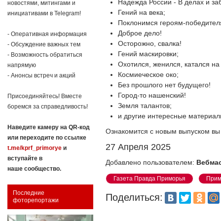
Надежда России - В делах и за
новостями, митингами и
Гений на века;
инициативами в Telegram!
Поклонимся героям-победите
Доброе дело!
- Оперативная информация
Осторожно, свалка!
- Обсуждение важных тем
Гений маскировки;
- Возможность обратиться
Охотился, женился, катался на
напрямую
Космиеческое око;
- Анонсы встреч и акций
Без прошлого нет будущего!
Город-то нашенский!
Присоединяйтесь! Вместе
Земля талантов;
боремся за справедливость!
и другие интересные материа
Наведите камеру на QR-код
Ознакомится с новым выпуском вы
или переходите по ссылке
27 Апреля 2025
t.me/kprf_primorye
и
вступайте в
Добавлено пользователем:
Вебма
наше сообщество.
Газета Правда Приморья
Прим
Последние
Поделиться:
фоторепортажи