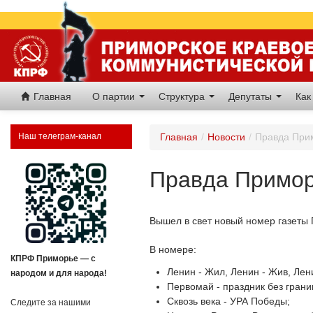
Главная
О партии
Структура
Депутаты
Как
Наш телеграм-канал
Главная
/
Новости
/
Правда Прим
Правда Примор
Вышел в свет новый номер газеты
В номере:
КПРФ Приморье — с
Ленин - Жил, Ленин - Жив, Лен
народом и для народа!
Первомай - праздник без грани
Сквозь века - УРА Победы;
Следите за нашими