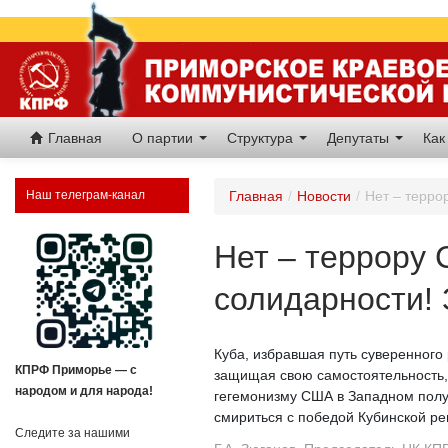
Главная
О партии
Структура
Депутаты
Как
Наш телеграм-канал
Главная
/
Новости
/
Нет – терро
Нет – террору
солидарности!
Куба, избравшая путь суверенного
КПРФ Приморье — с
защищая свою самостоятельность, 
народом и для народа!
гегемонизму США в Западном полу
смириться с победой Кубинской р
Следите за нашими