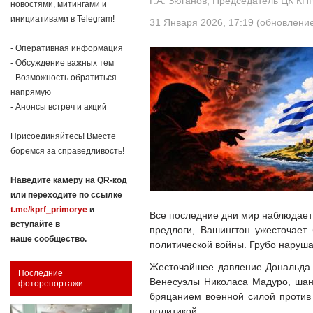
Г.А. Зюганов, Председатель ЦК КП
новостями, митингами и
инициативами в Telegram!
31 Января 2026, 17:19 (обновление
- Оперативная информация
- Обсуждение важных тем
- Возможность обратиться
напрямую
- Анонсы встреч и акций
Присоединяйтесь! Вместе
боремся за справедливость!
Наведите камеру на QR-код
или переходите по ссылке
t.me/kprf_primorye
и
Все последние дни мир наблюдает
вступайте в
предлоги, Вашингтон ужесточает 
наше сообщество.
политической войны. Грубо наруш
Жесточайшее давление Дональда Т
Последние
Венесуэлы Николаса Мадуро, шан
фоторепортажи
бряцанием военной силой против 
политикой.