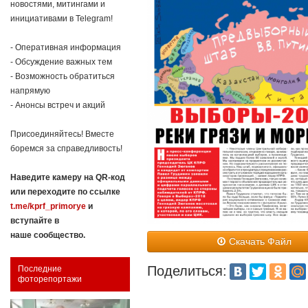
новостями, митингами и
инициативами в Telegram!
- Оперативная информация
- Обсуждение важных тем
- Возможность обратиться
напрямую
- Анонсы встреч и акций
Присоединяйтесь! Вместе
боремся за справедливость!
Наведите камеру на QR-код
или переходите по ссылке
t.me/kprf_primorye
и
вступайте в
наше сообщество.
Скачать Файл
Поделиться:
Последние
фоторепортажи