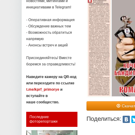
новостями, митингами и
инициативами в Telegram!
- Оперативная информация
- Обсуждение важных тем
- Возможность обратиться
напрямую
- Анонсы встреч и акций
Присоединяйтесь! Вместе
боремся за справедливость!
Наведите камеру на QR-код
или переходите по ссылке
t.me/kprf_primorye
и
вступайте в
наше сообщество.
Скачат
Последние
Поделиться:
фоторепортажи