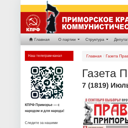
Главная
О партии
Структура
Депут
Наш телеграм-канал
Главная
/
Газета Пра
Газета 
7 (1819) Июл
КПРФ Приморье — с
народом и для народа!
Следите за нашими