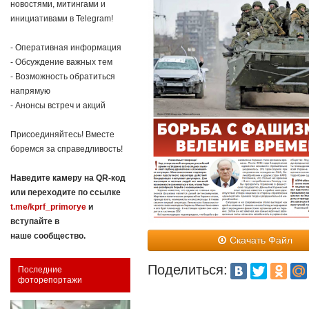
новостями, митингами и
инициативами в Telegram!
- Оперативная информация
- Обсуждение важных тем
- Возможность обратиться
напрямую
- Анонсы встреч и акций
Присоединяйтесь! Вместе
боремся за справедливость!
Наведите камеру на QR-код
или переходите по ссылке
t.me/kprf_primorye
и
вступайте в
наше сообщество.
Скачать Файл
Поделиться:
Последние
фоторепортажи