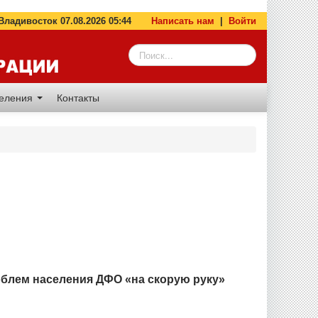
адивосток 07.08.2026 05:44
Написать нам
|
Войти
деления
Контакты
блем населения ДФО «на скорую руку»