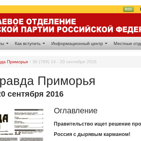
Вл
RSS
аты
Как вступить
Информационный центр
Местные от
вда Приморья
/
36 (789) 14 - 20 сентября 2016
Правда Приморья
 20 сентября 2016
Оглавление
Правительство ищет решение про
Россия с дырявым карманом!