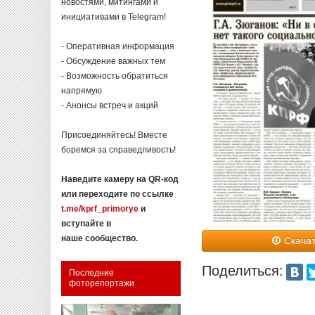
новостями, митингами и
инициативами в Telegram!
- Оперативная информация
- Обсуждение важных тем
- Возможность обратиться
напрямую
- Анонсы встреч и акций
Присоединяйтесь! Вместе
боремся за справедливость!
Наведите камеру на QR-код
или переходите по ссылке
t.me/kprf_primorye
и
вступайте в
наше сообщество.
Скачат
Поделиться:
Последние
фоторепортажи