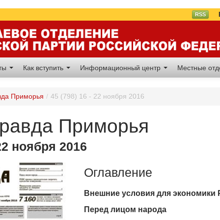
Вл
RSS
аты
Как вступить
Информационный центр
Местные от
вда Приморья
/
45 (798) 16 - 22 ноября 2016
Правда Приморья
 22 ноября 2016
Оглавление
Внешние условия для экономики
Перед лицом народа