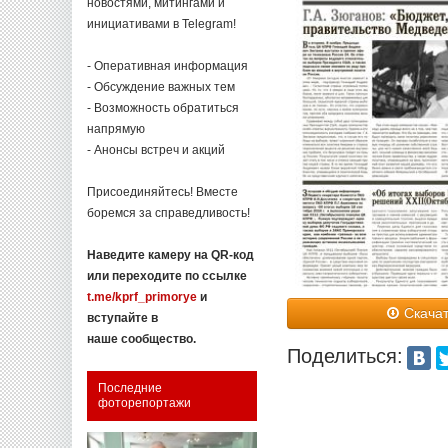
новостями, митингами и
инициативами в Telegram!
- Оперативная информация
- Обсуждение важных тем
- Возможность обратиться
напрямую
- Анонсы встреч и акций
Присоединяйтесь! Вместе
боремся за справедливость!
Наведите камеру на QR-код
или переходите по ссылке
t.me/kprf_primorye
и
Скачат
вступайте в
наше сообщество.
Поделиться:
Последние
фоторепортажи