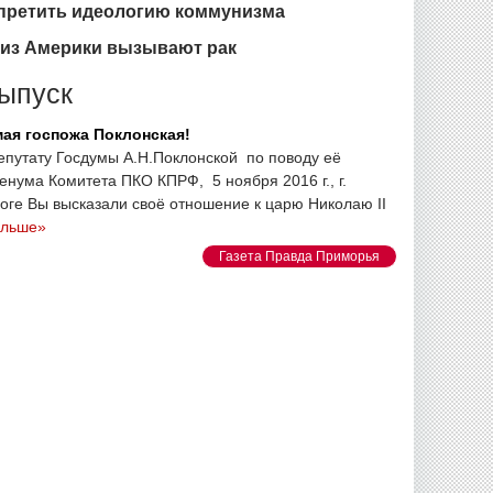
претить идеологию коммунизма
 из Америки вызывают рак
ыпуск
мая госпожа Поклонская!
епутату Госдумы А.Н.Поклонской по поводу её
енума Комитета ПКО КПРФ, 5 ноября 2016 г., г.
оге Вы высказали своё отношение к царю Николаю II
альше»
Газета Правда Приморья