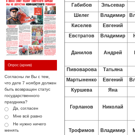
Габибов
Эльсевар
Шелег
Владимир
В
Киселев
Евгений
Евстратов
Владимир
Данилов
Андрей
Опрос
(архив)
Пивоварова
Татьяна
Согласны ли Вы с тем,
Мартыненко
Евгений
В
что дате 7 ноября должен
быть возвращен статус
Куршева
Яна
государственного
праздника?
Горланов
Николай
Да, согласен
Мне всё равно
Не нужно ничего
Трофимов
Владимир
менять