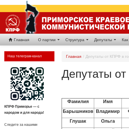
Главная
О партии
Структура
Депутаты
Как
Наш телеграм-канал
Главная
/
Депутаты от КПРФ в г
Депутаты от
Фамилия
Имя
КПРФ Приморье — с
Барышников
Владимир
народом и для народа!
Глушак
Ольга
Следите за нашими