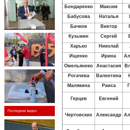
Бондаренко
Максим
Бабусова
Наталья
Бачков
Виктор
Кузьмин
Сергей
Харько
Николай
Ищенко
Ирина
Ал
Омельянеко
Анастасия
В
Рогачева
Валентина
Малякина
Раиса
Герцев
Евгений
Последние видео
Чертовских
Александр
Ал