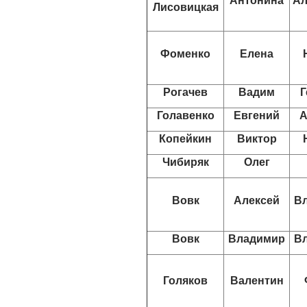
Антонина
Ал
Лисовицкая
Фоменко
Елена
Рогачев
Вадим
Г
Голавенко
Евгений
А
Копейкин
Виктор
Чибиряк
Олег
Вовк
Алексей
В
Вовк
Владимир
В
Голяков
Валентин