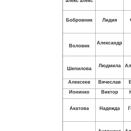
алекс алекс
Бобровник
Лидия
Александр
Воловик
Людмила
Ал
Шепилова
Алексеев
Вячеслав
Ионинко
Виктор
Акатова
Надежда
Г