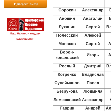
Подтвердить выбор
Сорокин
Александр
Аношин
Анатолий
Луханин
Сергей
В
Наш баннер - код для
Полесский
Алексей
размещения
Монаков
Сергей
А
Ворон-
Игорь
А
ковальский
Рослый
Дмитрий
В
Котренко
Владислав
Сулейманов
Павел
Безрукова
Людмила
Лемешевский
Александр
Гаврик
Андрей
Ал