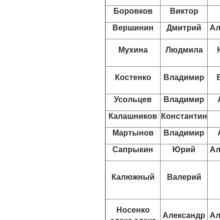
Боровков
Виктор
Вершинин
Дмитрий
Ал
Мухина
Людмила
Костенко
Владимир
Усольцев
Владимир
Калашников
Константин
Мартынов
Владимир
Сапрыкин
Юрий
Ал
Калюжный
Валерий
Носенко
Александр
Ал