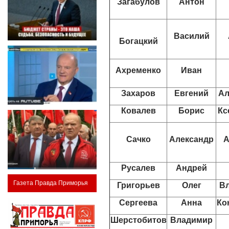
Загабулов
Антон
Василий
Богацкий
Ахременко
Иван
Захаров
Евгений
Ал
Ковалев
Борис
Кс
Сачко
Александр
А
Русалев
Андрей
Газета Правда Приморья
Григорьев
Олег
В
Сергеева
Анна
Ко
Шерстобитов
Владимир