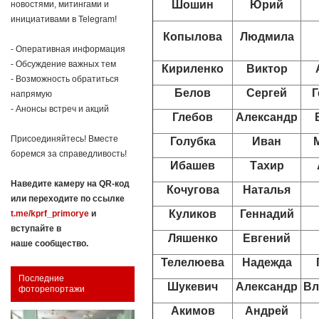
Шошин
Юрий
новостями, митингами и
инициативами в Telegram!
Копылова
Людмила
- Оперативная информация
- Обсуждение важных тем
Кириленко
Виктор
- Возможность обратиться
Белов
Сергей
Г
напрямую
- Анонсы встреч и акций
Глебов
Александр
Присоединяйтесь! Вместе
Голубка
Иван
боремся за справедливость!
Ибашев
Тахир
Наведите камеру на QR-код
Кочугова
Наталья
или переходите по ссылке
Куликов
Геннадий
t.me/kprf_primorye
и
вступайте в
Ляшенко
Евгений
наше сообщество.
Телелюева
Надежда
Последние
Шукевич
Александр
Вл
фоторепортажи
Акимов
Андрей