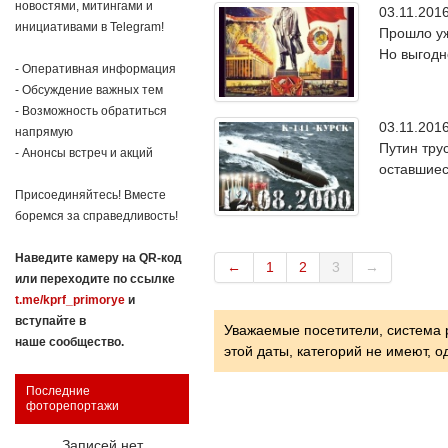
новостями, митингами и
03.11.20
инициативами в Telegram!
Прошло уж
Но выгодн
- Оперативная информация
- Обсуждение важных тем
- Возможность обратиться
03.11.20
напрямую
Путин тру
- Анонсы встреч и акций
оставшиес
Присоединяйтесь! Вместе
боремся за справедливость!
Наведите камеру на QR-код
←
1
2
3
→
или переходите по ссылке
t.me/kprf_primorye
и
вступайте в
Уважаемые посетители, система 
наше сообщество.
этой даты, категорий не имеют, 
Последние
фоторепортажи
Записей нет