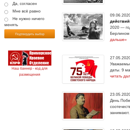
Да, согласен
Мне всё равно
09.06.20
Не нужно ничего
действий
менять
2020 — го
Берлином 
Подтвердить выбор
дальше»
27.05.20
Уважаемые
Наш баннер - код для
даты. 9 м
размещения
читать да
23.05.20
День Побе
соотечест
занимают.