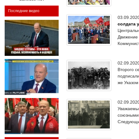
Последние видео
03.09.20
солдата 
Центральн
Движение 
Коммунис
02.09.20
Второго с
подписали
же Указом
02.09.20
Уважаемые
союзными 
Следующий