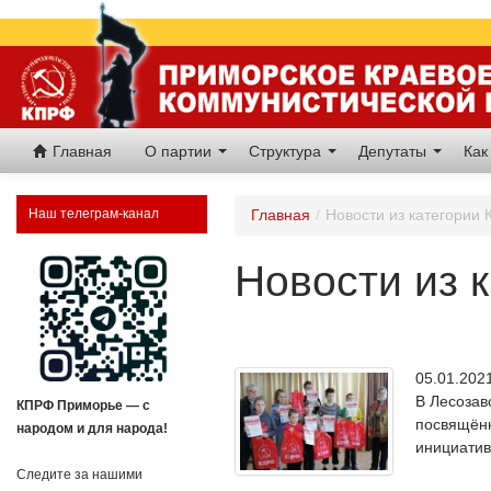
Главная
О партии
Структура
Депутаты
Как
Наш телеграм-канал
Главная
/
Новости из категории
Новости из 
05.01.20
В Лесозав
КПРФ Приморье — с
посвящённ
народом и для народа!
инициатив
Следите за нашими