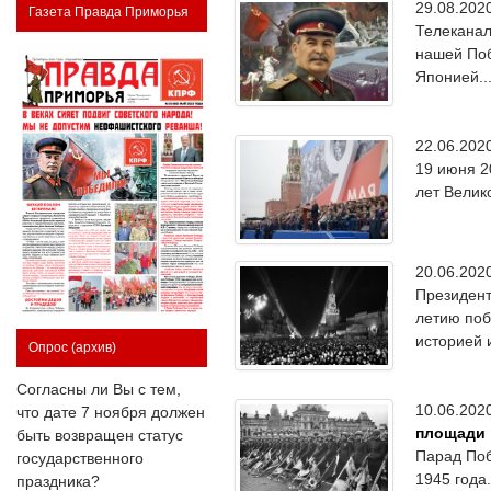
29.08.20
Газета Правда Приморья
Телеканал
нашей Поб
Японией..
22.06.20
19 июня 2
лет Велик
20.06.20
Президент
летию поб
историей 
Опрос
(архив)
Согласны ли Вы с тем,
10.06.20
что дате 7 ноября должен
площади
быть возвращен статус
Парад Поб
государственного
1945 года
праздника?