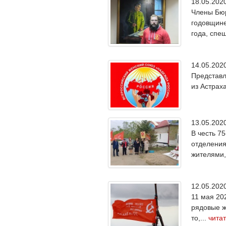
18.05.20
Члены Бюр
годовщине
года, спеш
14.05.20
Представл
из Астраха
13.05.20
В честь 7
отделения
жителями,
12.05.20
11 мая 20
рядовые ж
то,...
чита