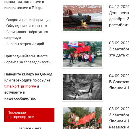
новостями, митингами и
04.12.20
инициативами в Telegram!
День неиз
декабря. 
- Оперативная информация
российски
- Обсуждение важных тем
- Возможность обратиться
напрямую
05.09.20
- Анонсы встреч и акций
3 сентябр
эта дата 
Присоединяйтесь! Вместе
боремся за справедливость!
Наведите камеру на QR-код
04.09.20
или переходите по ссылке
В Советск
t.me/kprf_primorye
и
Японией. 
вступайте в
наше сообщество.
03.09.20
Последние
3 сентябр
фоторепортажи
Японией. 
независи
Записей нет