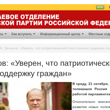
Вл
RSS
аты
Как вступить
Информационный центр
Местные от
.А. Зюганов: «Уверен, что патриотический союз получит широкую п
ов: «Уверен, что патриотичес
оддержку граждан»
В среду, 21 октября
телеканале Россия
работой парламентс
Относительно внесе
развитие новых поло