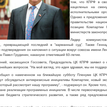
том, что КПРФ в сво
нацеленых на смену
исполнительными орг
Однако к предложени
правительстве нацио
позицию Компартии Г
министерств законопр
Лидер коммунисто
а, превращающей последний в "карманный суд". Также Генн
е подтверждения он напомнил о ситуации вокруг совхоза имени Ле
а Павел Грудинин, накануне отметивший 60-летие.
ений, касающихся Госсовета, Председатель ЦК КПРФ заявил о 
нейших вопросов. "На мой взгляд, это идея здравая, мы ее поддерж
общил о намеченном на ближайшую субботу Пленуме ЦК КПРФ,
дут обсуждаться антикризисные инициативы Компартии, новый эко
оторый рассмотрит нашу программу", - подчеркнул он. Кроме того, 
лане реализации программных инициатив. В числе первоочередных
ие бюджета стратегического развития, а также ряд предложени