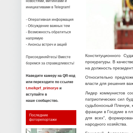
новостями, митингами и
инициативами в Telegram!
- Оперативная информация
- Обсуждение важных тем
- Возможность обратиться
напрямую
- Анонсы встреч и акций
Конституционного Суд
Присоединяйтесь! Вместе
прокуратуры. В качеств
боремся за справедливость!
на должность президент
Наведите камеру на QR-код
Относительно предлож
или переходите по ссылке
власти для решения важ
t.me/kprf_primorye
и
Лидер коммунистов со
вступайте в
патриотических сил бу
наше сообщество.
судьбоносный Пленум, к
фракции в Госдуме в п
Последние
для всех", формирован
фоторепортажи
народного хозяйства.