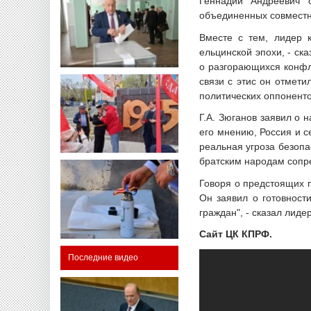
Геннадий Андреевич о
объединенных совместно
Вместе с тем, лидер 
ельцинской эпохи, - ск
о разгорающихся конфли
связи с этис он отмет
политических оппоненто
Г.А. Зюганов заявил о
его мнению, Россия и с
реальная угроза безопа
братским народам сопр
Говоря о предстоящих п
Он заявил о готовност
граждан", - сказал лиде
Сайт ЦК КПРФ.
Последние видео