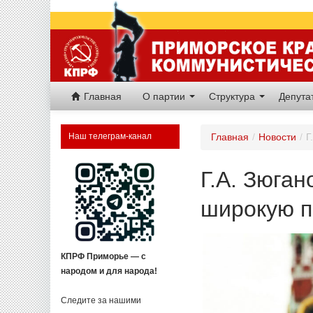
Главная
О партии
Структура
Депут
Наш телеграм-канал
Главная
/
Новости
/
Г
Г.А. Зюган
широкую п
КПРФ Приморье — с
народом и для народа!
Следите за нашими