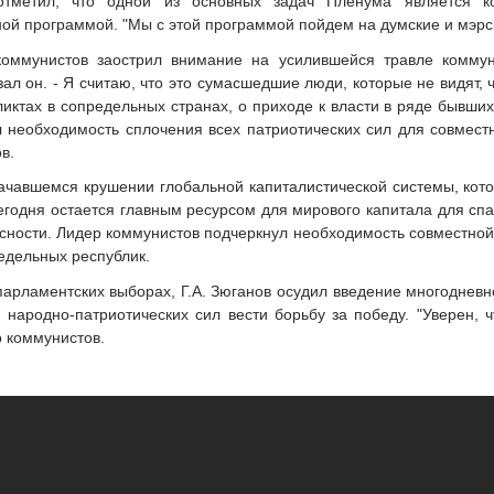
тметил, что одной из основных задач Пленума является ко
й программой. "Мы с этой программой пойдем на думские и мэрск
коммунистов заострил внимание на усилившейся травле коммун
азал он. - Я считаю, что это сумасшедшие люди, которые не видят,
ктах в сопредельных странах, о приходе к власти в ряде бывших
ил необходимость сплочения всех патриотических сил для совмес
в.
 начавшемся крушении глобальной капиталистической системы, ко
егодня остается главным ресурсом для мирового капитала для спас
сности. Лидер коммунистов подчеркнул необходимость совместной
едельных республик.
арламентских выборах, Г.А. Зюганов осудил введение многодневно
и народно-патриотических сил вести борьбу за победу. "Уверен,
р коммунистов.