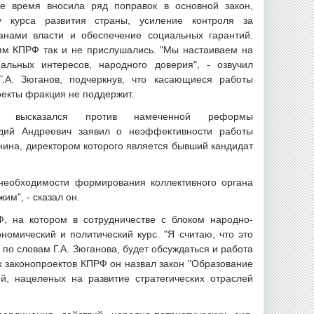
е время вносила ряд поправок в основной закон,
 курса развития страны, усиление контроля за
анами власти и обеспечение социальных гарантий.
ям КПРФ так и не прислушались. "Мы настаиваем на
нальных интересов, народного доверия", - озвучил
.А. Зюганов, подчеркнув, что касающиеся работы
оекты фракция не поддержит.
в высказался против намеченной реформы
адий Андреевич заявил о неэффективности работы
нина, директором которого является бывший кандидат
необходимости формирования коллективного органа
им", - сказал он.
 на котором в сотрудничестве с блоком народно-
номический и политический курс. "Я считаю, что это
по словам Г.А. Зюганова, будет обсуждаться и работа
 законопроектов КПРФ он назвал закон "Образование
й, нацеленых на развитие стратегических отраслей