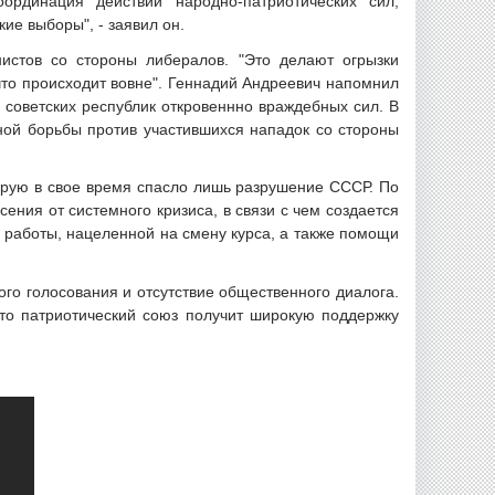
ординация действий народно-патриотических сил,
ие выборы", - заявил он.
истов со стороны либералов. "Это делают огрызки
 что происходит вовне". Геннадий Андреевич напомнил
 советских республик откровеннно враждебных сил. В
тной борьбы против участившихся нападок со стороны
торую в свое время спасло лишь разрушение СССР. По
ения от системного кризиса, в связи с чем создается
 работы, нацеленной на смену курса, а также помощи
го голосования и отсутствие общественного диалога.
 что патриотический союз получит широкую поддержку