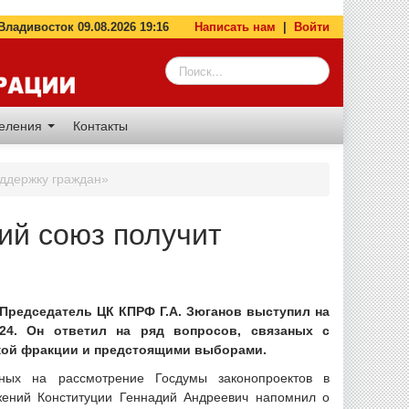
адивосток 09.08.2026 19:16
Написать нам
|
Войти
деления
Контакты
оддержку граждан»
кий союз получит
, Председатель ЦК КПРФ Г.А. Зюганов выступил на
 24. Он ответил на ряд вопросов, связаных с
кой фракции и предстоящими выборами.
нных на рассмотрение Госдумы законопроектов в
жений Конституции Геннадий Андреевич напомнил о