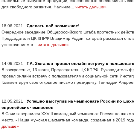
стабильным выпуском продукции, способностью обеспечивать сво
для свободного развития. Наличие...
читать дальше»
18.06.2021
Сделать всё возможное!
Очередное заседание Общероссийского штаба протестных действи
Председателя ЦК КПРФ Владимир Родин, который рассказал о пла
ужесточением в...
читать дальше»
14.06.2021
Г.А. Зюганов провел онлайн встречу с пользоват
В воскресенье, 13 июня, Председатель ЦК КПРФ, Руководитель ф
провел онлайн встречу с пользователями социальной сети Инстагр
Комментируя свое открытое письмо президенту, Геннадий Андреев
12.05.2021
Успешно выступив на чемпионате России по шахм
европейских чемпионов
В Сочи завершился XXVIII командный чемпионат России по шахма
место. - Наша мужская шахматная команда, созданная в 2019 год
дальше»