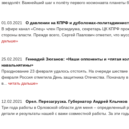
звездолёт. Важнейший шаг к полёту первого космонавта планеты бы
01.03.2021
О давлении на КПРФ и дуболомах-политадминис
В эфире канал «Спец» член Президиума, секретарь ЦК КПРФ про
стороны власти. Прежде всего, Сергей Павлович отметил, что му
дальше»
25.02.2021
Геннадий Зюганов: «Наши оппоненты и «пятая кол
навальнятины»
Празднование 23 февраля удалось отстоять. На очереди шествие
февраля Россия отметила День защитника Отечества. Поначалу в
в...
читать дальше»
12.02.2021
Орел. Перезагрузка. Губернатор Андрей Клычков
Три года работы в Орловской области для меня – определенный р
детали и результаты нашей с вами совместной работы. За эти го