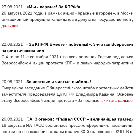
27.08.2021
«Мы - первые! За КПРФ!»
26 августа 2021 года, в рамках акции «Красные в городе», в Моск
агитационной продукции кандидатов в депутаты Государственной 
дальше»
22.08.2021
«За КПРФ! Вместе - победим!». 3-й этап Всеросс
патриотических сил
С 4-го по 11-е сентября 2021 г. во всех регионах России под деви
Всероссийской акции протеста КПРФ и левых народно-патриотиче
20.08.2021
За честные и чистые выборы!
Очередное заседание Общероссийского штаба протестных действи
заместителя Председателя ЦК КПРФ Владимира Кашина. Основным
этапу Всероссийской акции протеста «За честные...
читать дальше
20.08.2021
Г.А. Зюганов: «Развал СССР – величайшая трагед
18 августа в ИА ТАСС состоялась пресс-конференция, посвяще
партии по возрождению страны в канун 30-й годовщины ГКЧП. В 