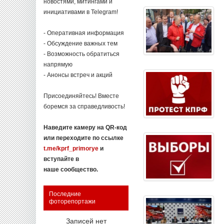
новостями, митингами и
инициативами в Telegram!
- Оперативная информация
- Обсуждение важных тем
- Возможность обратиться
напрямую
- Анонсы встреч и акций
Присоединяйтесь! Вместе
боремся за справедливость!
Наведите камеру на QR-код
или переходите по ссылке
t.me/kprf_primorye
и
вступайте в
наше сообщество.
Последние
фоторепортажи
Записей нет