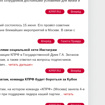
их сотрудников достойными условиями для жизни и
KPRF.RU
Вперёд
й состоялось 15 июня. Его провёл советник
не ближайших мероприятий в Москве. В связи с
Вперёд
Газета Правда
елями социальной сети Инстаграм
ракции КПРФ в Государственной Думе Г.А. Зюганов
ам, а также ответил на вопросы подписчиков.
ич...
читать дальше»
KPRF.RU
Вперёд
атам, команда КПРФ будет бороться за Кубок
там, на котором команда «КПРФ» (Москва) заняла 4-е
у при поддержке лидера нашей партии...
читать