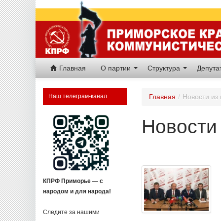
Главная
О партии
Структура
Депут
Наш телеграм-канал
Главная
/
Новости из
Новости 
КПРФ Приморье — с
народом и для народа!
Следите за нашими