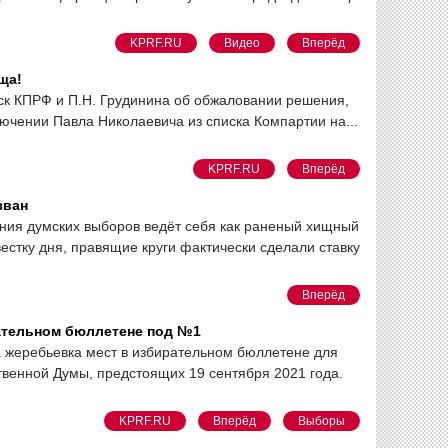
KPRF.RU
Видео
Вперёд
ща!
иск КПРФ и П.Н. Грудинина об обжаловании решения,
ючении Павла Николаевича из списка Компартии на...
KPRF.RU
Вперёд
зван
ния думских выборов ведёт себя как раненый хищный
естку дня, правящие круги фактически сделали ставку
Вперёд
ательном бюллетене под №1
а жеребьевка мест в избирательном бюллетене для
твенной Думы, предстоящих 19 сентября 2021 года.
KPRF.RU
Вперёд
Выборы