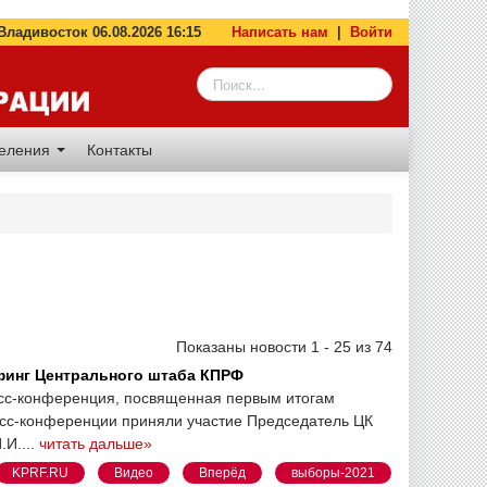
адивосток 06.08.2026 16:15
Написать нам
|
Войти
деления
Контакты
Показаны новости 1 - 25 из 74
финг Центрального штаба КПРФ
сс-конференция, посвященная первым итогам
есс-конференции приняли участие Председатель ЦК
И....
читать дальше»
KPRF.RU
Видео
Вперёд
выборы-2021