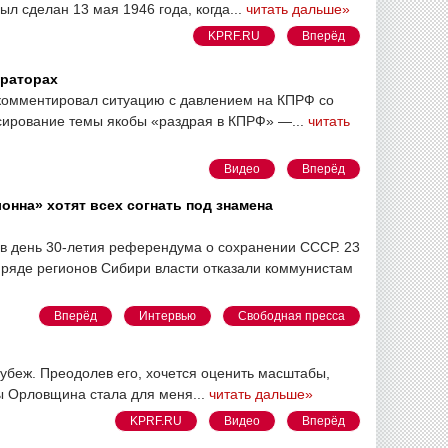
л сделан 13 мая 1946 года, когда...
читать дальше»
KPRF.RU
Вперёд
траторах
комментировал ситуацию с давлением на КПРФ со
ссирование темы якобы «раздрая в КПРФ» —...
читать
Видео
Вперёд
онна» хотят всех согнать под знамена
 в день 30-летия референдума о сохранении СССР. 23
 ряде регионов Сибири власти отказали коммунистам
Вперёд
Интервью
Свободная пресса
убеж. Преодолев его, хочется оценить масштабы,
ды Орловщина стала для меня...
читать дальше»
KPRF.RU
Видео
Вперёд