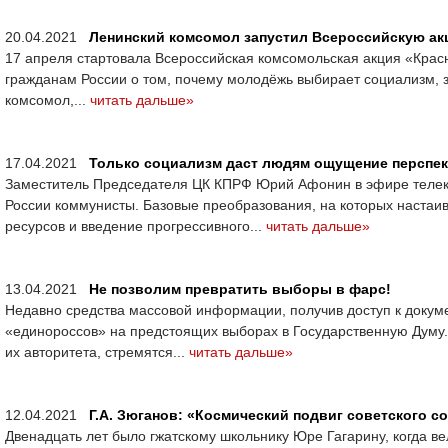
20.04.2021
Ленинский комсомол запустил Всероссийскую ак
17 апреля стартовала Всероссийская комсомольская акция «Красны
гражданам России о том, почему молодёжь выбирает социализм, з
комсомол,...
читать дальше»
17.04.2021
Только социализм даст людям ощущение перспек
Заместитель Председателя ЦК КПРФ Юрий Афонин в эфире телека
России коммунисты. Базовые преобразования, на которых наста
ресурсов и введение прогрессивного...
читать дальше»
13.04.2021
Не позволим превратить выборы в фарс!
Недавно средства массовой информации, получив доступ к докум
«единороссов» на предстоящих выборах в Государственную Думу.
их авторитета, стремятся...
читать дальше»
12.04.2021
Г.А. Зюганов: «Космический подвиг советского с
Двенадцать лет было гжатскому школьнику Юре Гагарину, когда в