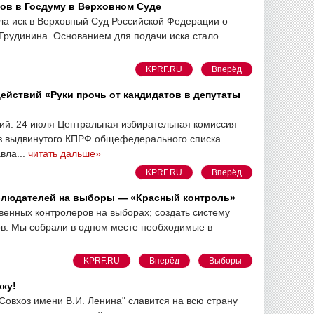
ов в Госдуму в Верховном Суде
ла иск в Верховный Суд Российской Федерации о
Грудинина. Основанием для подачи иска стало
KPRF.RU
Вперёд
йствий «Руки прочь от кандидатов в депутаты
ий. 24 июля Центральная избирательная комиссия
з выдвинутого КПРФ общефедерального списка
вла...
читать дальше»
KPRF.RU
Вперёд
аблюдателей на выборы — «Красный контроль»
венных контролеров на выборах; создать систему
сов. Мы собрали в одном месте необходимые в
KPRF.RU
Вперёд
Выборы
ку!
овхоз имени В.И. Ленина" славится на всю страну