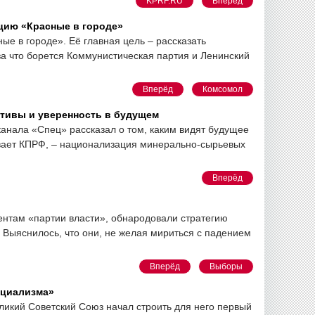
KPRF.RU
Вперёд
цию «Красные в городе»
е в городе». Её главная цель – рассказать
а что борется Коммунистическая партия и Ленинский
Вперёд
Комсомол
тивы и уверенность в будущем
нала «Спец» рассказал о том, каким видят будущее
ивает КПРФ, – национализация минерально-сырьевых
Вперёд
ентам «партии власти», обнародовали стратегию
 Выяснилось, что они, не желая мириться с падением
Вперёд
Выборы
оциализма»
еликий Советский Союз начал строить для него первый