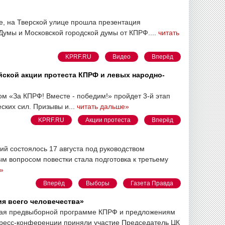
ве, на Тверской улице прошла презентация
Думы и Московской городской думы от КПРФ....
читать
KPRF.RU
Видео
Вперёд
ийской акции протеста КПРФ и левых народно-
зом «За КПРФ! Вместе - победим!» пройдет 3-й этап
ских сил. Призывы и...
читать дальше»
KPRF.RU
Акции протеста
Вперёд
й состоялось 17 августа под руководством
 вопросом повестки стала подготовка к третьему
»
Вперёд
Выборы
Газета Правда
ия всего человечества»
нная предвыборной программе КПРФ и предложениям
пресс-конференции приняли участие Председатель ЦК