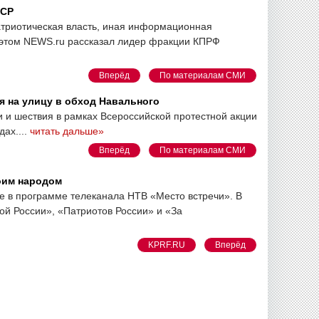
ССР
атриотическая власть, иная информационная
 этом NEWS.ru рассказал лидер фракции КПРФ
Вперёд
По материалам СМИ
я на улицу в обход Навального
и и шествия в рамках Всероссийской протестной акции
дах....
читать дальше»
Вперёд
По материалам СМИ
оим народом
е в программе телеканала НТВ «Место встречи». В
й России», «Патриотов России» и «За
KPRF.RU
Вперёд